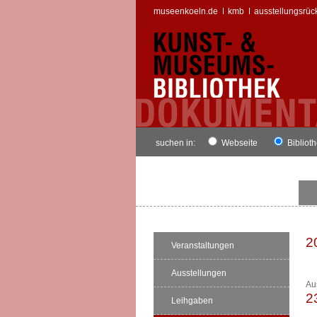
museenkoeln.de
kmb
ausstellungsrüc
suchen in:
Webseite
Bibliot
2
Veranstaltungen
Ausstellungen
Au
2
Leihgaben