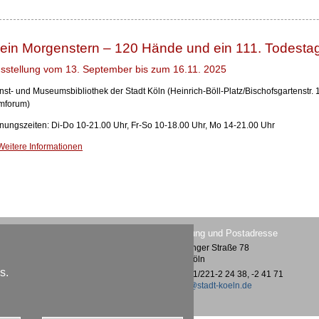
ein Morgenstern – 120 Hände und ein 111. Todesta
sstellung vom 13. September bis zum 16.11. 2025
nst- und Museumsbibliothek der Stadt Köln (Heinrich-Böll-Platz/Bischofsgartenstr.
lmforum)
fnungszeiten: Di-Do 10-21.00 Uhr, Fr-So 10-18.00 Uhr, Mo 14-21.00 Uhr
Weitere Informationen
Lesesaal im Museum Ludwig
Verwaltung und Postadresse
Heinrich-Böll-Platz /
Vogelsanger Straße 78
Bischofsgartenstraße 1
50823 Köln
50667 Köln
s.
Tel.: 0221/221-2 24 38, -2 41 71
Tel.: 0221/221-2 26 26
kmb@stadt-koeln.de
kmb@stadt-koeln.de