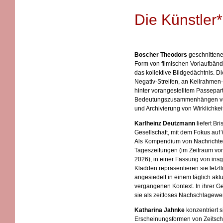
Die Künstler*
Boscher Theodors
geschnittene 
Form von filmischen Vorlaufbän
das kollektive Bildgedächtnis. 
Negativ-Streifen, an Keilrahmen-
hinter vorangestelltem Passepart
Bedeutungszusammenhängen v
und Archivierung von Wirklichkeit
Karlheinz Deutzmann
liefert Br
Gesellschaft, mit dem Fokus auf W
Als Kompendium von Nachrichte
Tageszeitungen (im Zeitraum vo
2026), in einer Fassung von ins
Kladden repräsentieren sie letzt
angesiedelt in einem täglich akt
vergangenen Kontext. In ihrer G
sie als zeitloses Nachschlagewer
Katharina Jahnke
konzentriert s
Erscheinungsformen von Zeitsch