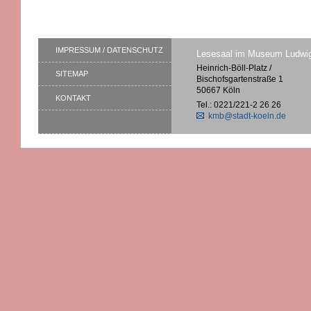
IMPRESSUM / DATENSCHUTZ
Lesesaal im Museum Ludwi
Heinrich-Böll-Platz /
SITEMAP
Bischofsgartenstraße 1
50667 Köln
KONTAKT
Tel.: 0221/221-2 26 26
kmb@stadt-koeln.de