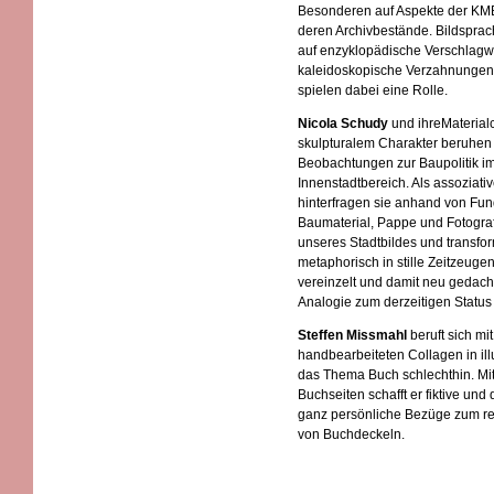
Besonderen auf Aspekte der KMB
deren Archivbestände. Bildsprac
auf enzyklopädische Verschlagw
kaleidoskopische Verzahnungen 
spielen dabei eine Rolle.
Nicola Schudy
und ihreMaterial
skulpturalem Charakter beruhen 
Beobachtungen zur Baupolitik i
Innenstadtbereich. Als assoziat
hinterfragen sie anhand von Fun
Baumaterial, Pappe und Fotografi
unseres Stadtbildes und transfor
metaphorisch in stille Zeitzeugen
vereinzelt und damit neu gedacht
Analogie zum derzeitigen Status
Steffen Missmahl
beruft sich mit
handbearbeiteten Collagen in ill
das Thema Buch schlechthin. Mit
Buchseiten schafft er fiktive un
ganz persönliche Bezüge zum re
von Buchdeckeln.