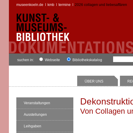
museenkoeln.de
kmb
termine
2026 collagen und liebesaffären
suchen in:
Webseite
Bibliothekskatalog
ÜBER UNS
RE
Dekonstrukt
Veranstaltungen
Von Collagen u
Ausstellungen
Leihgaben