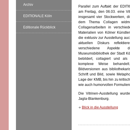
Archiv
Parallel zum Auftakt der EDIT
am Freitag, den 06.03. eine Vit
EDITIONALE Köln
insgesamt vier Stockwerken, di
dem Thema Collagen widme
Editionale Rückblick
Collagenarbeiten in verschie
Materialien von Kölner Künstle
die exklusiv zur Ausstellung a
aktuellen Diskurs reflektie
verschiedene Aspekte 
Museumsbibliothek der Stadt Kö
bebildert, collagiert und als
komplexe Weise behandelt
Bildversionen aus bibliothekari
Schrift und Bild, sowie Metapho
Lage der KMB, bis hin zu kritisch
wie auch humorvollen Formulie
Die Vitrinen-Ausstellung wurde
Jagla-Blankenburg.
Blick in die Ausstellung