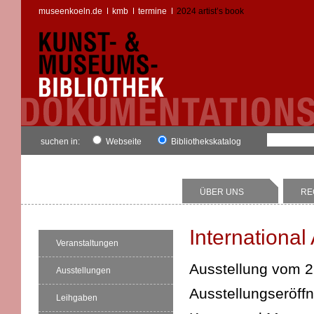
museenkoeln.de
kmb
termine
2024 artist’s book
suchen in:
Webseite
Bibliothekskatalog
ÜBER UNS
RE
International 
Veranstaltungen
Ausstellung vom 2
Ausstellungen
Ausstellungseröffn
Leihgaben