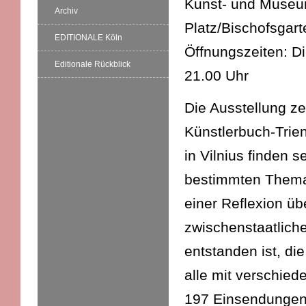
Kunst- und Museums
Archiv
Platz/Bischofsgart
EDITIONALE Köln
Öffnungszeiten: D
Editionale Rückblick
21.00 Uhr
Die Ausstellung ze
Künstlerbuch-Trien
in Vilnius finden 
bestimmten Thema.
einer Reflexion üb
zwischenstaatlich
entstanden ist, di
alle mit verschied
197 Einsendungen