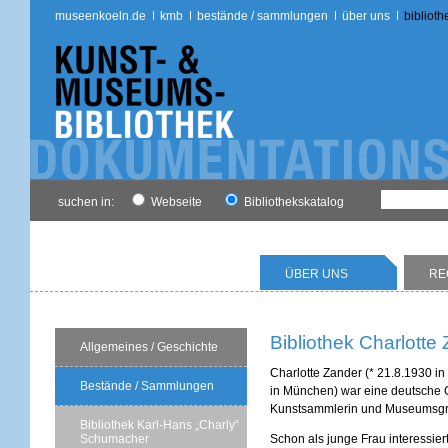
museenkoeln.de
kmb
bestände / sammlungen
über uns
biblioth
suchen in:
Webseite
Bibliothekskatalog
ÜBER UNS
RE
Bibliothek Charlotte
Allgemeines / Geschichte
Charlotte Zander (* 21.8.1930 in
Bestände / Sammlungen
in München) war eine deutsche G
Kunstsammlerin und Museumsgr
Bibliothek Karl-Hans „Charly“
Schumacher
Schon als junge Frau interessierte