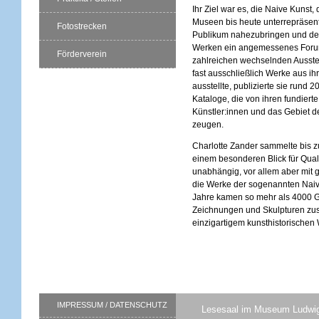
Ihr Ziel war es, die Naive Kunst, 
Museen bis heute unterrepräsenti
Fotostrecken
Publikum nahezubringen und de
Werken ein angemessenes Foru
Förderverein
zahlreichen wechselnden Ausste
fast ausschließlich Werke aus i
ausstellte, publizierte sie rund 
Kataloge, die von ihren fundiert
Künstler:innen und das Gebiet d
zeugen.
Charlotte Zander sammelte bis z
einem besonderen Blick für Quali
unabhängig, vor allem aber mit 
die Werke der sogenannten Naiv
Jahre kamen so mehr als 4000 
Zeichnungen und Skulpturen zus
einzigartigem kunsthistorischen 
IMPRESSUM / DATENSCHUTZ
Lesesaal im Museum Ludwi