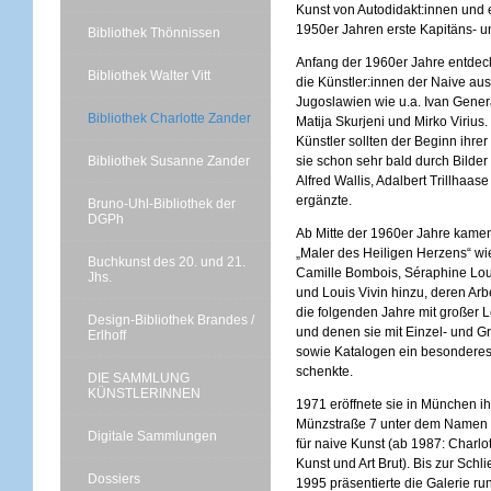
Kunst von Autodidakt:innen und 
1950er Jahren erste Kapitäns- un
Bibliothek Thönnissen
Anfang der 1960er Jahre entdeck
Bibliothek Walter Vitt
die Künstler:innen der Naive a
Jugoslawien wie u.a. Ivan Genera
Bibliothek Charlotte Zander
Matija Skurjeni und Mirko Virius
Künstler sollten der Beginn ihre
Bibliothek Susanne Zander
sie schon sehr bald durch Bilder 
Alfred Wallis, Adalbert Trillhaa
ergänzte.
Bruno-Uhl-Bibliothek der
DGPh
Ab Mitte der 1960er Jahre kame
„Maler des Heiligen Herzens“ wi
Buchkunst des 20. und 21.
Camille Bombois, Séraphine Lou
Jhs.
und Louis Vivin hinzu, deren Arb
die folgenden Jahre mit großer 
Design-Bibliothek Brandes /
und denen sie mit Einzel- und 
Erlhoff
sowie Katalogen ein besondere
schenkte.
DIE SAMMLUNG
KÜNSTLERINNEN
1971 eröffnete sie in München ih
Münzstraße 7 unter dem Namen C
Digitale Sammlungen
für naive Kunst (ab 1987: Charlot
Kunst und Art Brut). Bis zur Schl
Dossiers
1995 präsentierte die Galerie ru