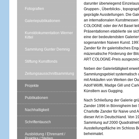
darunter überwiegend Einzelaus
Fotografien
Gruppen-, Überblicks-, topograp
geprägte Ausstellungen. Die Ga
an internationalen Kunstmessen
Galeriepublikationen
COLOGNE oder der Art Basel teil
Präsentationen etablierte sie sich
Kunstdokumentation Werner
eine der bedeutendsten Galerien
Kittel
sogenannten Naiven Kunst. 1997
Zander für ihr galeristisches En
Sammlung Gunter Demnig
mäzenatische Förderung der Bil
ART COLOGNE-Preis ausgezeic
Stiftung Kunstfonds
Neben der Galerietätigkeit erweit
Zeitungsausschnittsammlung
Sammlungsgebiet systematisch 
mit Ankäufen von Werken der Out
Adolf Wölfli, Madge Gill und Carl
Projekte
Künstlern aus Gugging.
Publikationen
Nach Schließung der Galerie grü
Zander 1996 in Bönnigheim bei 
Nachhaltigkeit
Charlotte Zander für Naive und Ar
dieser Art in Deutschland. Von 1
Schriftentausch
Sammlung auf 2000 Quadratmet
Ausstellungsfläche im Schloss 
beheimatet.
Ausbildung / Ehrenamt /
Praktika / Stellen