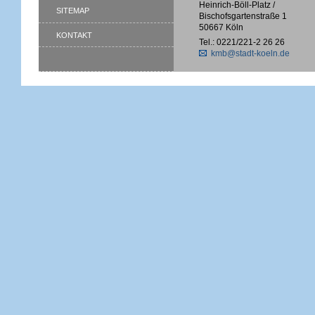
Heinrich-Böll-Platz /
SITEMAP
Bischofsgartenstraße 1
50667 Köln
KONTAKT
Tel.: 0221/221-2 26 26
kmb@stadt-koeln.de