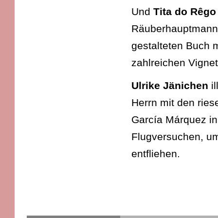
Und
Tita do Rêgo
Räuberhauptmanns 
gestalteten Buch 
zahlreichen Vignet
Ulrike Jänichen
il
Herrn mit den rie
García Márquez in 
Flugversuchen, um
entfliehen.