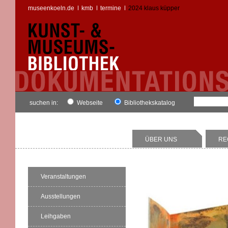
museenkoeln.de
kmb
termine
2024 klaus küpper
suchen in:
Webseite
Bibliothekskatalog
ÜBER UNS
RE
Veranstaltungen
Ausstellungen
Leihgaben