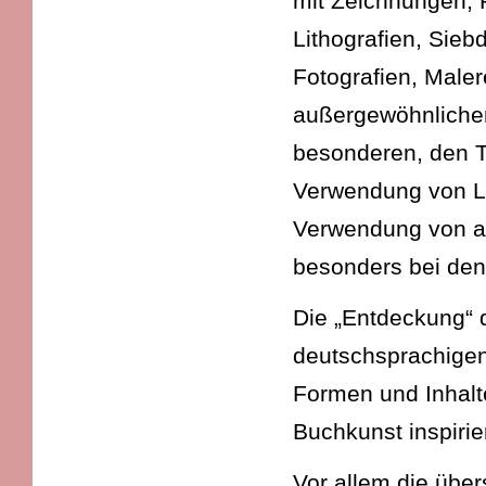
mit Zeichnungen, 
Lithografien, Sieb
Fotografien, Maler
außergewöhnliche
besonderen, den T
Verwendung von Le
Verwendung von au
besonders bei den
Die „Entdeckung“ d
deutschsprachigen
Formen und Inhalte
Buchkunst inspirier
Vor allem die über