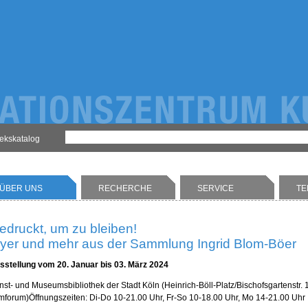
hekskatalog
ÜBER UNS
RECHERCHE
SERVICE
TE
edruckt, um zu bleiben!
lyer und mehr aus der Sammlung Ingrid Blom-Böer
sstellung vom 20. Januar bis 03. März 2024
nst- und Museumsbibliothek der Stadt Köln (Heinrich-Böll-Platz/Bischofsgartenstr.
lmforum)Öffnungszeiten: Di-Do 10-21.00 Uhr, Fr-So 10-18.00 Uhr, Mo 14-21.00 Uhr