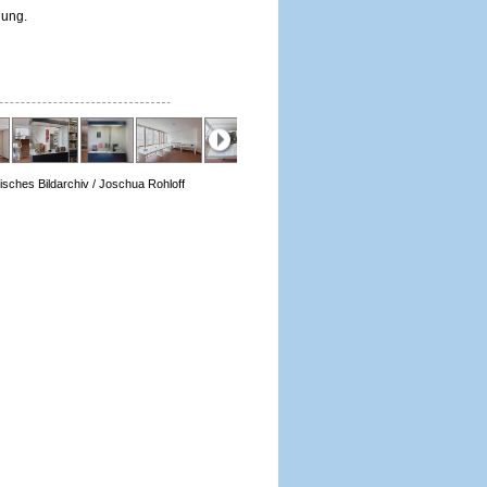
lung.
isches Bildarchiv / Joschua Rohloff