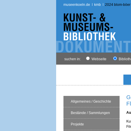
museenkoeln.de
kmb
2024 blom-böer
suchen in:
Webseite
Bibliot
G
Allgemeines / Geschichte
F
Au
Bestände / Sammlungen
Ku
Projekte
Fi