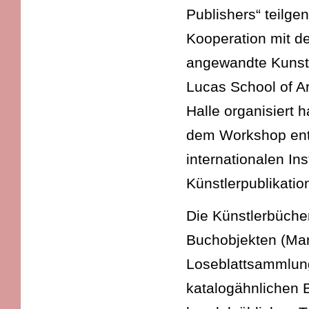
Publishers“ teilg
Kooperation mit der
angewandte Kunst 
Lucas School of A
Halle organisiert h
dem Workshop ents
internationalen In
Künstlerpublikatio
Die Künstlerbücher
Buchobjekten (Mann
Loseblattsammlung
katalogähnlichen 