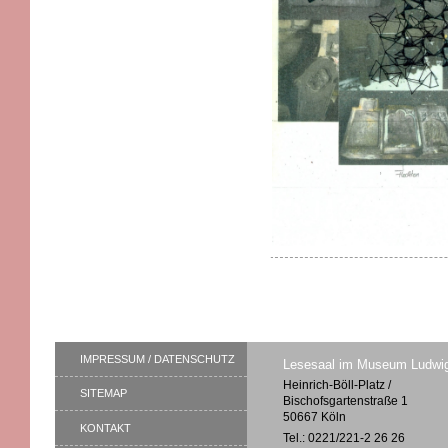
IMPRESSUM / DATENSCHUTZ
Lesesaal im Museum Ludwi
Heinrich-Böll-Platz /
SITEMAP
Bischofsgartenstraße 1
50667 Köln
KONTAKT
Tel.: 0221/221-2 26 26