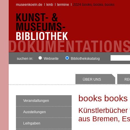
museenkoeln.de
kmb
termine
2024 books, books, books
suchen in:
Webseite
Bibliothekskatalog
ÜBER UNS
RE
books books
Veranstaltungen
Künstlerbücher
Ausstellungen
aus Bremen, Es
Leihgaben