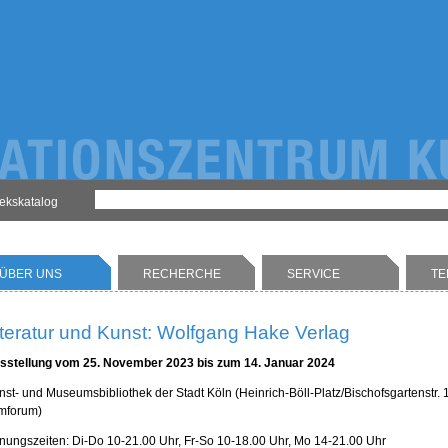
hekskatalog
ÜBER UNS
RECHERCHE
SERVICE
TE
iteratur und Kunst: Wolfgang Hake Verlag
sstellung vom 25.
November 2023
bis zum 14. Januar 2024
nst- und Museumsbibliothek der Stadt Köln (Heinrich-Böll-Platz/Bischofsgartenstr.
lmforum)
fnungszeiten: Di-Do 10-21.00 Uhr, Fr-So 10-18.00 Uhr, Mo 14-21.00 Uhr