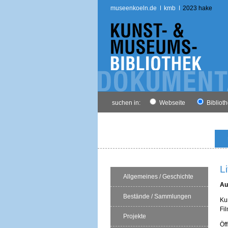
museenkoeln.de
kmb
2023 hake
suchen in:
Webseite
Bibliot
L
Allgemeines / Geschichte
Au
Bestände / Sammlungen
Ku
Fi
Projekte
Öf