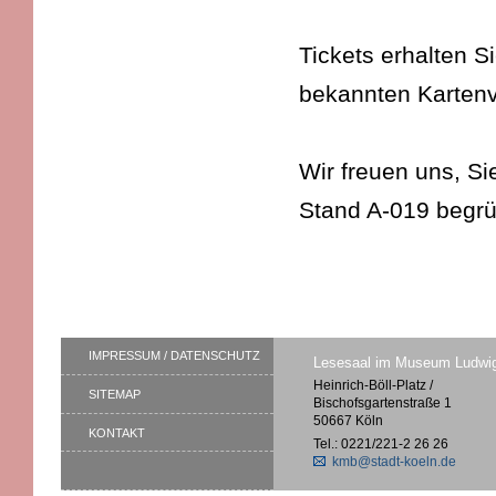
Tickets erhalten S
bekannten Kartenv
Wir freuen uns, S
Stand A-019 begrü
IMPRESSUM / DATENSCHUTZ
Lesesaal im Museum Ludwi
Heinrich-Böll-Platz /
SITEMAP
Bischofsgartenstraße 1
50667 Köln
KONTAKT
Tel.: 0221/221-2 26 26
kmb@stadt-koeln.de