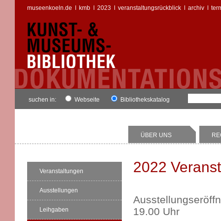
museenkoeln.de
kmb
2023
veranstaltungsrückblick
archiv
ter
suchen in:
Webseite
Bibliothekskatalog
ÜBER UNS
RE
2022 Veranst
Veranstaltungen
Ausstellungen
Ausstellungseröff
19.00 Uhr
Leihgaben