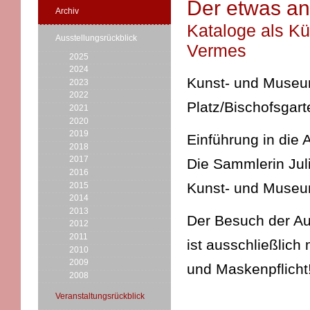
Der etwas an
Archiv
Kataloge als K
Ausstellungsrückblick
Vermes
2025
2024
Kunst- und Museums
2023
2022
Platz/Bischofsgart
2021
2020
2019
Einführung in die 
2018
2017
Die Sammlerin Juli
2016
Kunst- und Museu
2015
2014
2013
Der Besuch der Au
2012
2011
ist ausschließlich
2010
2009
und Maskenpflicht
2008
Veranstaltungsrückblick