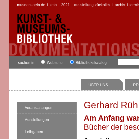
museenkoeln.de
kmb
2021
ausstellungsrückblick
archiv
termi
suchen in:
Webseite
Bibliothekskatalog
ÜBER UNS
RE
Gerhard Rü
Veranstaltungen
Am Anfang war
Ausstellungen
Bücher der bes
Leihgaben