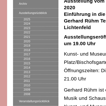
Ausstellung vom 
Archiv
2020
Ausstellungsrückblick
Einführung in die
2025
Gerhard Rühm Te
2024
Lichtenfeld
2023
2022
Ausstellungseröf
2021
2020
um 19.00 Uhr
2019
2018
Kunst- und Museums
2017
2016
Platz/Bischofsgart
2015
2014
Öffnungszeiten: D
2013
2012
21.00 Uhr
2011
2010
Gerhard Rühm ist 
2009
2008
Musik und Schausp
Veranstaltungsrückblick