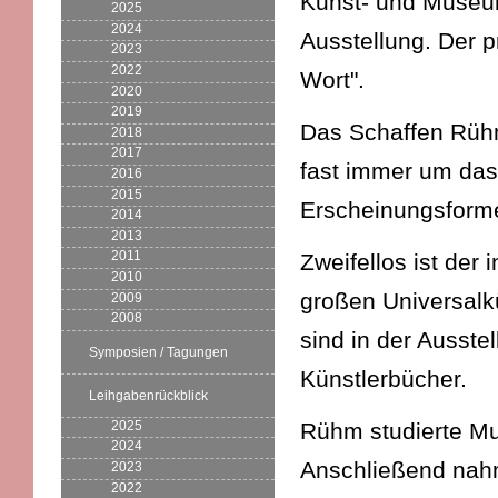
Kunst- und Museu
2025
2024
Ausstellung. Der 
2023
2022
Wort".
2020
2019
Das Schaffen Rühms
2018
2017
fast immer um das 
2016
2015
Erscheinungsform
2014
2013
2011
Zweifellos ist der
2010
großen Universalk
2009
2008
sind in der Ausste
Symposien / Tagungen
Künstlerbücher.
Leihgabenrückblick
2025
Rühm studierte Mu
2024
Anschließend nahm
2023
2022