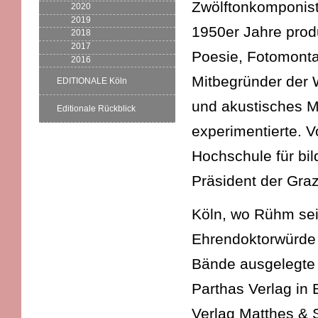
Zwölftonkomponist
2020
2019
1950er Jahre produ
2018
2017
Poesie, Fotomonta
2016
Mitbegründer der 
EDITIONALE Köln
und akustisches Ma
Editionale Rückblick
experimentierte. 
Hochschule für bi
Präsident der Gra
Köln, wo Rühm seit
Ehrendoktorwürde d
Bände ausgelegte
Parthas Verlag in 
Verlag Matthes & S