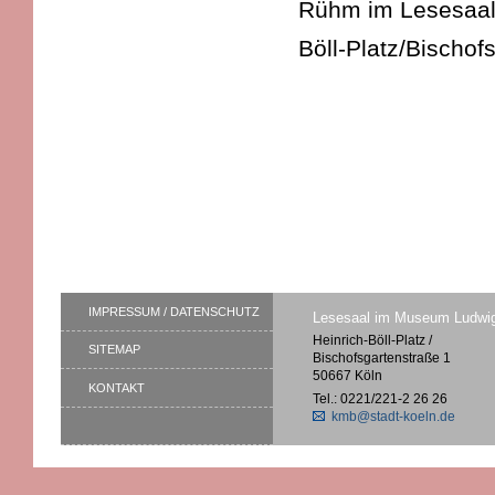
Rühm im Lesesaal 
Böll-Platz/Bischof
IMPRESSUM / DATENSCHUTZ
Lesesaal im Museum Ludwi
Heinrich-Böll-Platz /
SITEMAP
Bischofsgartenstraße 1
50667 Köln
KONTAKT
Tel.: 0221/221-2 26 26
kmb@stadt-koeln.de