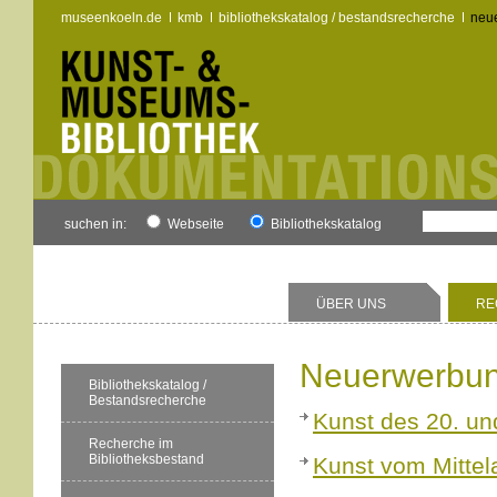
museenkoeln.de
kmb
bibliothekskatalog / bestandsrecherche
neu
suchen in:
Webseite
Bibliothekskatalog
ÜBER UNS
RE
Neuerwerbun
Bibliothekskatalog /
Bestandsrecherche
Kunst des 20. un
Recherche im
Bibliotheksbestand
Kunst vom Mittel