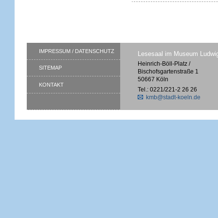
IMPRESSUM / DATENSCHUTZ
Lesesaal im Museum Ludwi
Heinrich-Böll-Platz /
SITEMAP
Bischofsgartenstraße 1
50667 Köln
KONTAKT
Tel.: 0221/221-2 26 26
kmb@stadt-koeln.de