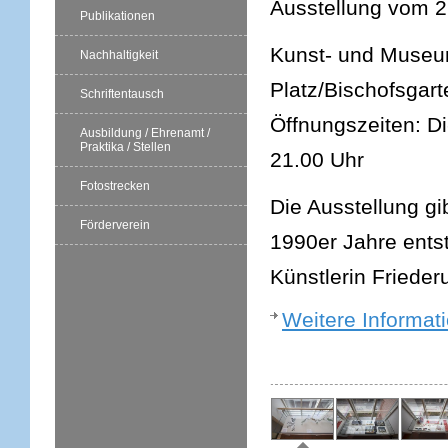
Ausstellung vom 
Publikationen
Kunst- und Museums
Nachhaltigkeit
Platz/Bischofsgart
Schriftentausch
Öffnungszeiten: D
Ausbildung / Ehrenamt /
Praktika / Stellen
21.00 Uhr
Fotostrecken
Die Ausstellung gi
Förderverein
1990er Jahre ents
Künstlerin Frieder
Weitere Informat