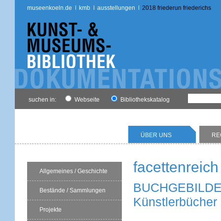
museenkoeln.de
kmb
ausstellungen
2018 friederun friederichs
suchen in:
Webseite
Bibliothekskatalog
ÜBER UNS
RE
facettenreich
Allgemeines / Geschichte
BUCHGEBILD
Bestände / Sammlungen
Künstlerbücher 
Projekte