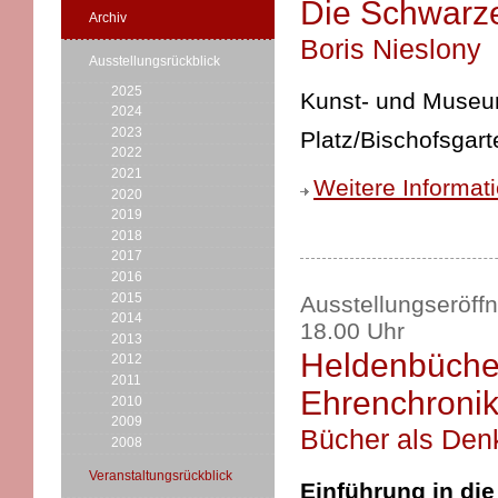
Die Schwarz
Archiv
Boris Nieslony
Ausstellungsrückblick
2025
Kunst- und Museums
2024
2023
Platz/Bischofsgart
2022
2021
Weitere Informat
2020
2019
2018
2017
2016
2015
Ausstellungseröff
2014
18.00 Uhr
2013
Heldenbücher
2012
2011
Ehrenchroni
2010
2009
Bücher als Denk
2008
Veranstaltungsrückblick
Einführung in die