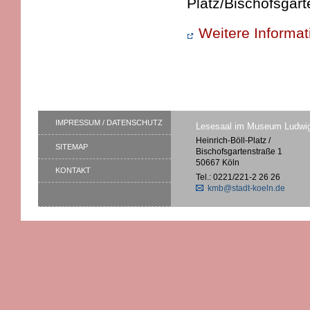
Platz/Bischofsgart
Weitere Informa
IMPRESSUM / DATENSCHUTZ
Lesesaal im Museum Ludwi
Heinrich-Böll-Platz /
SITEMAP
Bischofsgartenstraße 1
50667 Köln
KONTAKT
Tel.: 0221/221-2 26 26
kmb@stadt-koeln.de