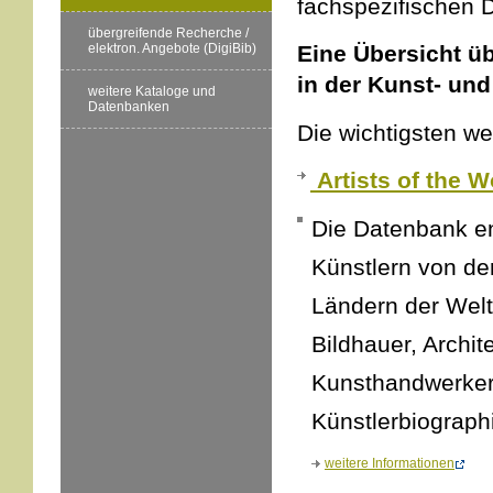
fachspezifischen 
übergreifende Recherche /
elektron. Angebote (DigiBib)
Eine Übersicht ü
in der Kunst- un
weitere Kataloge und
Datenbanken
Die wichtigsten wer
Artists of the W
Die Datenbank en
Künstlern von de
Ländern der Welt
Bildhauer, Archit
Kunsthandwerker 
Künstlerbiograph
weitere Informationen