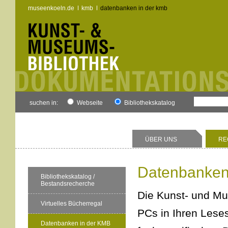
museenkoeln.de
kmb
datenbanken in der kmb
suchen in:
Webseite
Bibliothekskatalog
ÜBER UNS
RE
Datenbanken
Bibliothekskatalog /
Bestandsrecherche
Die Kunst- und Mu
Virtuelles Bücherregal
PCs in Ihren Leses
Datenbanken in der KMB