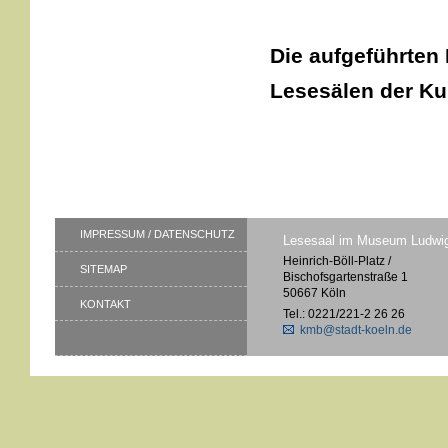
Die aufgeführten
Lesesälen der Ku
IMPRESSUM / DATENSCHUTZ
Lesesaal im Museum Ludwi
Heinrich-Böll-Platz /
SITEMAP
Bischofsgartenstraße 1
50667 Köln
KONTAKT
Tel.: 0221/221-2 26 26
kmb@stadt-koeln.de