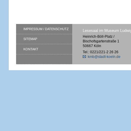
IMPRESSUM / DATENSCHUTZ
Lesesaal im Museum Ludwi
Heinrich-Böll-Platz /
SITEMAP
Bischofsgartenstraße 1
50667 Köln
KONTAKT
Tel.: 0221/221-2 26 26
kmb@stadt-koeln.de