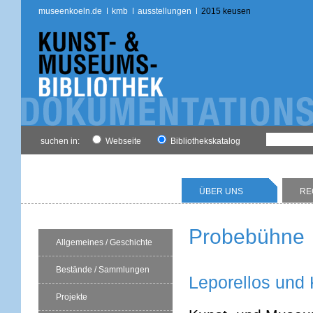
museenkoeln.de
kmb
ausstellungen
2015 keusen
suchen in:
Webseite
Bibliothekskatalog
ÜBER UNS
RE
Probebühne
Allgemeines / Geschichte
Bestände / Sammlungen
Leporellos und
Projekte