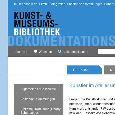
museenkoeln.de
kmb
fotografien
bestände / sammlungen
über 
suchen in:
Webseite
Bibliothekskatalog
ÜBER UNS
RE
Künstler im Atelier u
Allgemeines / Geschichte
Bestände / Sammlungen
Fragen, die Kunsthistoriker und a
befassen, immer wieder beschäftig
Kunstwerk entstanden? Wie arbei
Bibliothek Karl-Hans „Charly“
Schumacher
bzw. der Künstler? Wie sieht bzw