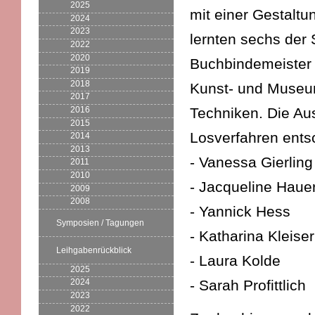
2025
mit einer Gestaltu
2024
2023
lernten sechs der 
2022
2020
Buchbindemeister 
2019
2018
Kunst- und Museu
2017
Techniken. Die Au
2016
2015
Losverfahren ents
2014
2013
- Vanessa Gierling
2011
2010
- Jacqueline Haue
2009
2008
- Yannick Hess
Symposien / Tagungen
- Katharina Kleiser
Leihgabenrückblick
- Laura Kolde
2025
- Sarah Profittlich
2024
2023
2022