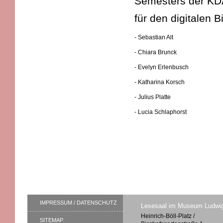
Semesters der KDA
für den digitalen 
- Sebastian Alt
- Chiara Brunck
- Evelyn Erlenbusch
- Katharina Korsch
- Julius Platte
- Lucia Schlaphorst
IMPRESSUM / DATENSCHUTZ
Lesesaal im Museum Ludwi
Heinrich-Böll-Platz /
SITEMAP