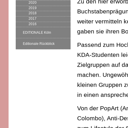
Zu den hier erwor
2020
2019
Buchstabenprägung 
2018
2017
weiter vermitteln 
2016
gaben sie ihren Bo
EDITIONALE Köln
Passend zum Hoch
Editionale Rückblick
KDA-Studenten lei
Zielgruppen auf d
machen. Ungewöhnl
kleinen Gruppen 
in einen ansprec
Von der PopArt (
Colombo), Anti-De