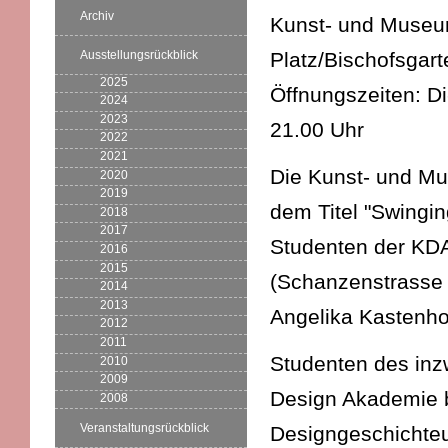
Archiv
Kunst- und Museums
Ausstellungsrückblick
Platz/Bischofsgart
2025
Öffnungszeiten: D
2024
2023
21.00 Uhr
2022
2021
Die Kunst- und Mus
2020
2019
dem Titel "Swingin
2018
2017
Studenten der KD
2016
2015
(Schanzenstrasse 
2014
2013
Angelika Kastenho
2012
2011
Studenten des inz
2010
2009
Design Akademie b
2008
Veranstaltungsrückblick
Designgeschichteun