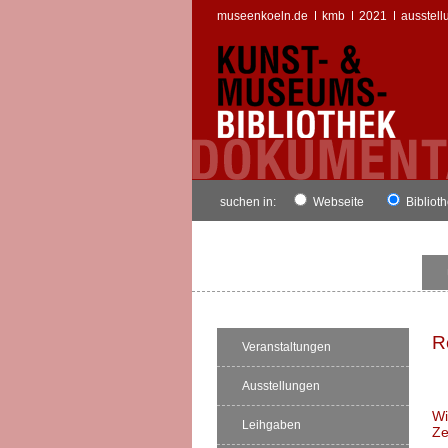
museenkoeln.de
kmb
2021
ausstell
suchen in:
Webseite
Bibliot
R
Veranstaltungen
Ausstellungen
Wi
Leihgaben
Ze