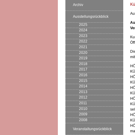
Kü
Archiv
Au
Ausstellungsrückblick
Au
2025
Ve
2024
2023
Ku
2022
Öf
2021
Di
2020
mi
2019
2018
HÖ
2017
KÜ
2016
HÖ
2015
KÜ
2014
HÖ
2013
KÜ
2012
HÖ
2011
KÜ
2010
sel
2009
HÖ
2008
KÜ
HÖ
Veranstaltungsrückblick
ma