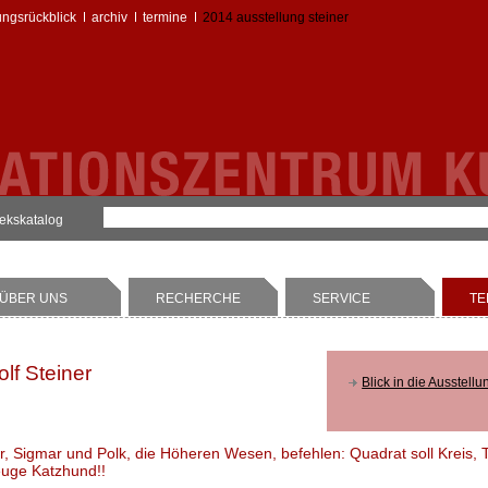
ungsrückblick
archiv
termine
2014 ausstellung steiner
hekskatalog
ÜBER UNS
RECHERCHE
SERVICE
TE
olf Steiner
Blick in die Ausstellu
r, Sigmar und Polk, die Höheren Wesen, befehlen: Quadrat soll Kreis, Te
uge Katzhund!!