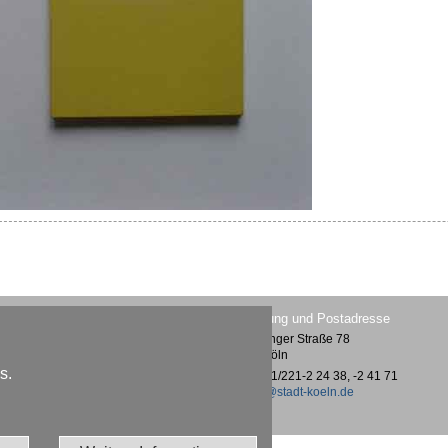
Lesesaal im Museum Ludwig
Verwaltung und Postadresse
Heinrich-Böll-Platz /
Vogelsanger Straße 78
Bischofsgartenstraße 1
50823 Köln
50667 Köln
s.
Tel.: 0221/221-2 24 38, -2 41 71
Tel.: 0221/221-2 26 26
kmb@stadt-koeln.de
kmb@stadt-koeln.de