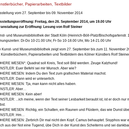
nstlerbücher, Papierarbeiten, Textbilder
sstellung vom 27. September bis 09. November 2014
sstellungseröffnung: Freitag, den 26. September 2014, um 19.00 Uhr
ranstaltung zur Eröffnung: Lesung von Rolf Steiner
nst- und Museumsbibliothek der Stadt Köln (Heinrich-Böll-Platz/Bischofsgartenstr. 
fnungszeiten: Di-Do 10-21.00 Uhr, Fr-So 10-18.00 Uhr, Mo 14-21.00 Uhr
e Kunst- und Museumsbibliothek zeigt vom 27. September bis zum 11. November 2
t Künstlerbüchern, Papierarbeiten und Textbildern des Kölner Künstlers Rolf Steiner
HERE WESEN*: Quadrat soll Kreis, Text soll Bild werden. Zeuge Katzhund!
NSTLER: Euer Befehl sei mir Wunsch. Aber wie?
HERE WESEN: Indem Du den Text zum grafischen Material machst.
NSTLER: Dann wird er unleserlich.
HERE WESEN: Tja, man kann nicht alles haben.
NSTLER: Aber…
HERE WESEN: Kein aber!
NSTLER: ...ich meine, wenn der Text seiner Lesbarkeit beraubt ist, ist er doch nur 
bst.
HERE WESEN: Richtig, ein Schatten, ein Raunen und Flüstern, das wie Dunst über 
NSTLER: Hm…
HERE WESEN: Zerbrich Dir mal nicht den Kopf. Camus behauptet: Sisyphos war ei
ch aus der Not eine Tugend, übe Dich in der Kunst des Scheiterns und sei dankb