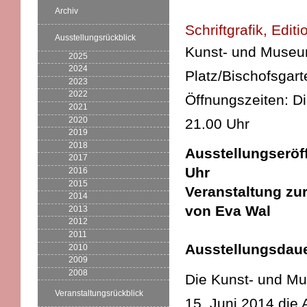
Archiv
Schriftgrafik, Edit
Ausstellungsrückblick
Kunst- und Museums
2025
2024
Platz/Bischofsgart
2023
2022
Öffnungszeiten: D
2021
2020
21.00 Uhr
2019
2018
Ausstellungseröff
2017
Uhr
2016
2015
Veranstaltung zu
2014
von Eva Wal
2013
2012
2011
Ausstellungsdauer
2010
2009
2008
Die Kunst- und Mu
Veranstaltungsrückblick
15. Juni 2014 die