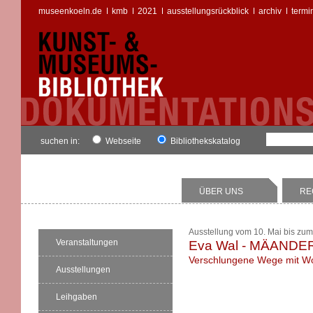
museenkoeln.de
kmb
2021
ausstellungsrückblick
archiv
termi
suchen in:
Webseite
Bibliothekskatalog
ÜBER UNS
RE
Ausstellung vom 10. Mai bis zum
Veranstaltungen
Eva Wal - MÄANDE
Verschlungene Wege mit Wor
Ausstellungen
Leihgaben