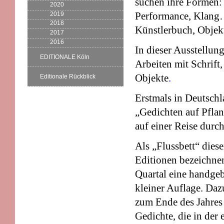
suchen ihre Formen: 
2020
Performance, Klang….
2019
2018
Künstlerbuch, Objek
2017
2016
In dieser Ausstellun
EDITIONALE Köln
Arbeiten mit Schrift
Objekte
.
Editionale Rückblick
Erstmals in Deutschl
„Gedichten auf Pflan
auf einer Reise durc
Als „Flussbett“ die
Editionen bezeichnen
Quartal eine handge
kleiner Auflage. Daz
zum Ende des Jahres
Gedichte, die in der 