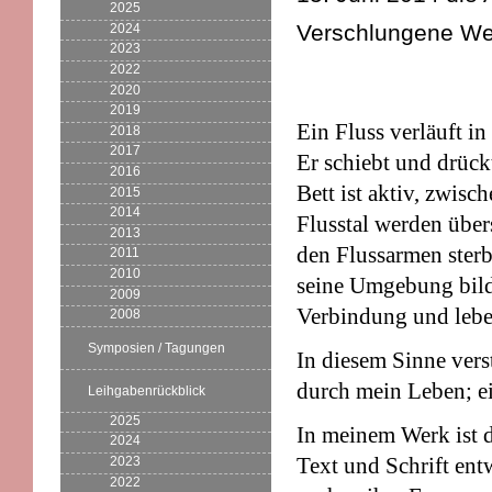
2025
Verschlungene Weg
2024
2023
2022
2020
2019
Ein Fluss verläuft i
2018
2017
Er schiebt und drück
2016
Bett ist aktiv, zwis
2015
2014
Flusstal werden übe
2013
den Flussarmen sterb
2011
2010
seine Umgebung bilde
2009
Verbindung und lebe
2008
Symposien / Tagungen
In diesem Sinne vers
durch mein Leben; ei
Leihgabenrückblick
2025
In meinem Werk ist d
2024
Text und Schrift ent
2023
2022