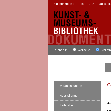
museenkoeln.de
kmb
2021
ausstell
suchen in:
Webseite
Bibliot
G
Veranstaltungen
Ausstellungen
Au
Leihgaben
Ku