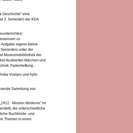
& Geschichte" eine
nd 3. Semester) der KDA
unterrichtes/
asiswissen zu
e Aufgabe eigene kleine
. Semesters unter der
und Museumsbibliothek der
st illustrierten Märchen und
chnik, Fadenheftung...
Anika Vranjes und Aylin
wachsende Sammlung von
 „1912 - Mission Moderne" im
stellt, die unterschiedliche
kliche Buchbinde- und
le Themen in einen