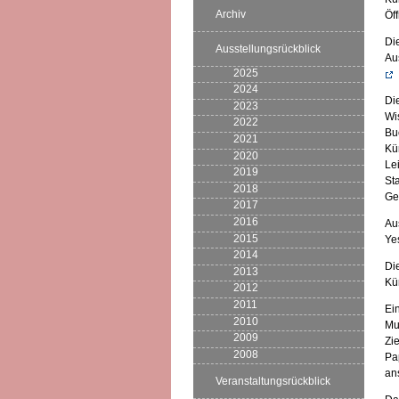
Archiv
Öf
Di
Ausstellungsrückblick
Au
2025
2024
Di
2023
Wi
2022
Bu
2021
Kü
2020
Le
2019
St
2018
Ge
2017
2016
Au
2015
Yes
2014
Di
2013
Kü
2012
2011
Ei
2010
Mu
2009
Zi
2008
Pa
an
Veranstaltungsrückblick