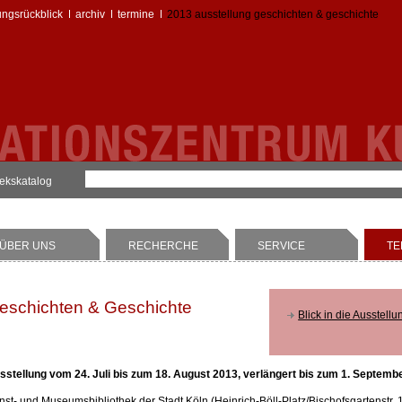
ungsrückblick
archiv
termine
2013 ausstellung geschichten & geschichte
hekskatalog
ÜBER UNS
RECHERCHE
SERVICE
TE
eschichten & Geschichte
Blick in die Ausstellu
sstellung vom 24. Juli bis zum 18. August 2013, verlängert bis zum 1. Septemb
nst- und Museumsbibliothek der Stadt Köln (Heinrich-Böll-Platz/Bischofsgartenstr. 