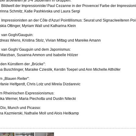
bei arbeiteten je 3-4 Studenten in Gruppen:
: Bildwelt der Impressioniste/ Paul Cezanne in der Provence/ Farbe der Impression
rinna Schmitz, Katie Pashkivska und Laura Sergi
 Impressionisten an der Côte d'Azur/ Pointillismus: Seurat und Signac/weiteren Point
skia Ottinger, Myriam Wall und Katharina Klein
: van Gogh/Gauguin:
dreas Wiens, Kristina Stolz, Vivian Mittag und Mareike Amann
: van Gogh/ Gauguin und dem Japonismus:
i Marzban, Susanna Ammon und Isabelle Hölzer
 den Künstlern der „Brücke":
na Buschlinger, Maraike Czieslik, Kerstin Toepel und Ann Michelle Althöfer
m „Blauen Reiter":
efanie Helfgerdt, Chris Lotz und Mirela Dizdarevic
m Rheinischen Expressionismus:
ika Werner, Maria Piechotta und Dustin Nitecki
 Dix, Munch und Picasso:
na Kazmierski, Nathalie Moll und Alois Heitkamp