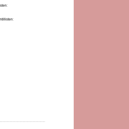
isten:
illisten: