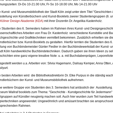
fnungszeiten: Di-Do 10-21.00 Uhr, Fr-So 10-18.00 Uhr, Mo 14-21.00 Uhr
e Kunst- und Museumsbibliothek der Stadt Köln zeigt unter dem Titel "Geschichten 
sstellung von Künstlerbüchern und Kunst-Booklets zweier Studentengruppen (6. u
Kölner Design Akademie (KDA)
mit ihrer Dozentin Dr. Angelika Kastenholz.
e Studenten des 6. Semesters haben im Rahmen ihres Kunst- und Designgeschichte
ssenschaftliches Arbeiten von Frau Dr. Kastenholz verschiedene Kunststile und B
chgeschichte und Grafiktechniken vermittelt bekommen. Zusätzlich erhielten sie di
nstlerbücher bzw. Kunst-Booklets zu gestalten. Hierfür lernten die Studenten des 6
itung von Buchbindemeister Günter Fiedler in der Buchbindewerkstatt der Kunst- 
adt Köln handwerkliche Buchbindetechniken. Dadurch gaben sie ihren Ideen zu selb
schichten eine ganz eigene kreative Note: u. a. mit Buchstabenprägen, Leporellote
sgestellt werden u.a. Arbeiten von: Silvia Hagemann, Dalisay Kemper, Anna Otten, 
ilyurt.
e besten Arbeiten wird die Bibliotheksdirektorin Dr. Elke Purpus in die ständig 
nstlerbüchern der Kunst- und Museumsbibliothek aufnehmen.
ne weitere Gruppe von Studenten des 3. Semesters hat anlässlich der Ausstellung
seum Wallraf booklets zum Thema: "Geschichte - Kunstgeschichte für Jedermann" er
elgruppen auf Künstler neugierig machen soll. Auch hier wurden zum Teil handwer
piertechniken angewendet. Ungewöhnlich und amüsant brachten sie anspruchsvol
sprechenden Rahmen.