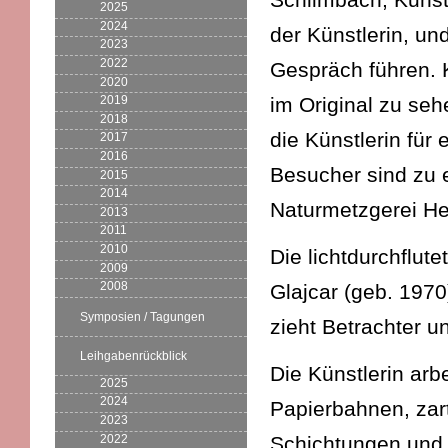
2025
2024
der Künstlerin, u
2023
2022
Gespräch führen. 
2020
im Original zu se
2019
2018
die Künstlerin für
2017
2016
Besucher sind zu 
2015
2014
Naturmetzgerei He
2013
2011
2010
Die lichtdurchflute
2009
2008
Glajcar (geb. 1970
Symposien / Tagungen
zieht Betrachter u
Leihgabenrückblick
Die Künstlerin arbe
2025
2024
Papierbahnen, zar
2023
2022
Schichtungen und