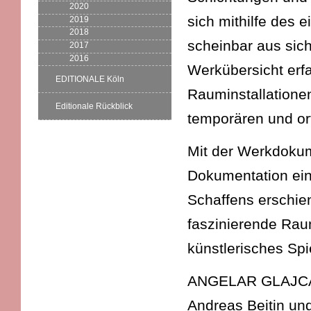
2020
sich mithilfe des 
2019
2018
scheinbar aus sich
2017
2016
Werkübersicht erfa
EDITIONALE Köln
Rauminstallationen
Editionale Rückblick
temporären und ort
Mit der Werkdokum
Dokumentation ein
Schaffens erschien
faszinierende Raum
künstlerisches Spi
ANGELAR GLAJCAR,
Andreas Beitin un