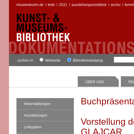
museenkoeln.de
kmb
2021
ausstellungsrückblick
archiv
termi
suchen in:
Webseite
Bibliothekskatalog
ÜBER UNS
RE
Buchpräsenta
Veranstaltungen
Ausstellungen
Vorstellung
Leihgaben
GLAJCAR