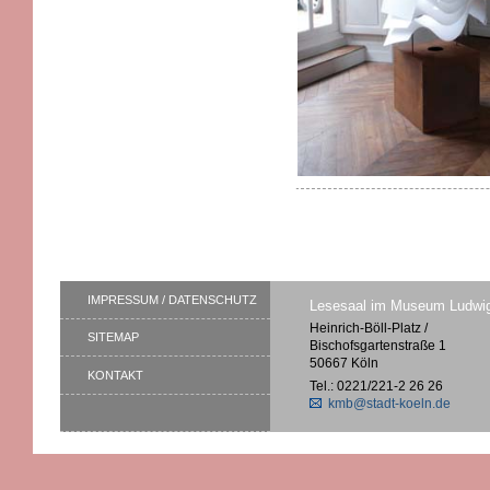
IMPRESSUM / DATENSCHUTZ
Lesesaal im Museum Ludwi
Heinrich-Böll-Platz /
SITEMAP
Bischofsgartenstraße 1
50667 Köln
KONTAKT
Tel.: 0221/221-2 26 26
kmb@stadt-koeln.de