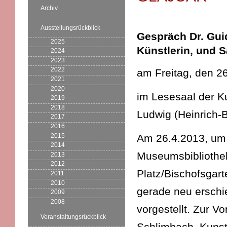
Archiv
Ausstellungsrückblick
Gespräch Dr. Gui
2025
Künstlerin, und 
2024
2023
2022
am Freitag, den 26
2021
2020
im Lesesaal der 
2019
2018
Ludwig (Heinrich-B
2017
2016
2015
Am 26.4.2013, um 
2014
Museumsbibliothek
2013
2012
Platz/Bischofsgart
2011
2010
gerade neu erschi
2009
2008
vorgestellt. Zur Vo
Veranstaltungsrückblick
Schlimbach, Kunst-