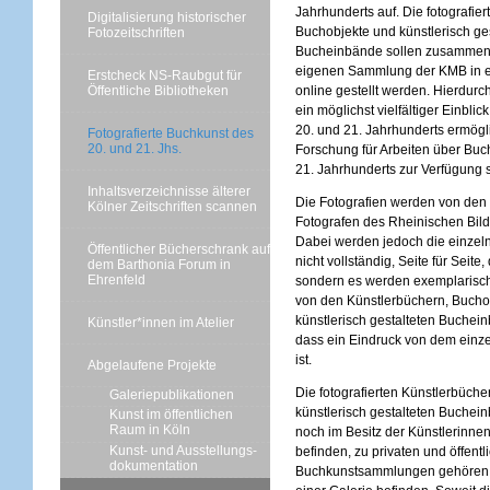
Jahrhunderts auf. Die fotografier
Digitalisierung historischer
Buchobjekte und künstlerisch ge
Fotozeitschriften
Bucheinbände sollen zusammen m
eigenen Sammlung der KMB in e
Erstcheck NS-Raubgut für
Öffentliche Bibliotheken
online gestellt werden. Hierdurch 
ein möglichst vielfältiger Einblic
20. und 21. Jahrhunderts ermögl
Fotografierte Buchkunst des
20. und 21. Jhs.
Forschung für Arbeiten über Buc
21. Jahrhunderts zur Verfügung 
Inhaltsverzeichnisse älterer
Die Fotografien werden von den
Kölner Zeitschriften scannen
Fotografen des Rheinischen Bilda
Dabei werden jedoch die einzel
Öffentlicher Bücherschrank auf
nicht vollständig, Seite für Seite,
dem Barthonia Forum in
Ehrenfeld
sondern es werden exemplarisc
von den Künstlerbüchern, Bucho
künstlerisch gestalteten Buchei
Künstler*innen im Atelier
dass ein Eindruck von dem einz
ist.
Abgelaufene Projekte
Die fotografierten Künstlerbüche
Galeriepublikationen
künstlerisch gestalteten Buchei
Kunst im öffentlichen
Raum in Köln
noch im Besitz der Künstlerinne
Kunst- und Ausstellungs-
befinden, zu privaten und öffentl
dokumentation
Buchkunstsammlungen gehören, 