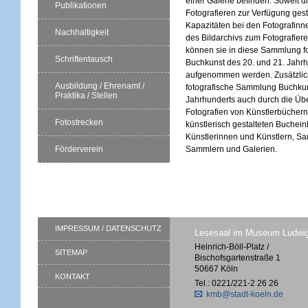
einer Galerie befinden. Soweit 
Publikationen
Fotografieren zur Verfügung gest
Kapazitäten bei den Fotografinn
Nachhaltigkeit
des Bildarchivs zum Fotografier
können sie in diese Sammlung fo
Schriftentausch
Buchkunst des 20. und 21. Jahr
aufgenommen werden. Zusätzlic
Ausbildung / Ehrenamt /
fotografische Sammlung Buchkun
Praktika / Stellen
Jahrhunderts auch durch die Ü
Fotografien von Künstlerbüchern
Fotostrecken
künstlerisch gestalteten Buchei
Künstlerinnen und Künstlern, S
Sammlern und Galerien.
Förderverein
IMPRESSUM / DATENSCHUTZ
Lesesaal im Museum Ludwi
Heinrich-Böll-Platz /
SITEMAP
Bischofsgartenstraße 1
50667 Köln
KONTAKT
Tel.: 0221/221-2 26 26
kmb@stadt-koeln.de