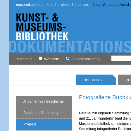
museenkoeln.de
kmb
projekte
über uns
fotografierte buchkunst 
suchen in:
Webseite
Bibliothekskatalog
ÜBER UNS
RE
Fotografierte Buchk
Allgemeines / Geschichte
Bestände / Sammlungen
Parallel zur eigenen Sammlung 
und 21. Jahrhunderts" baut die 
Museumsbibliothek seit einigen 
Projekte
Sammlung fotografierter Buchkun