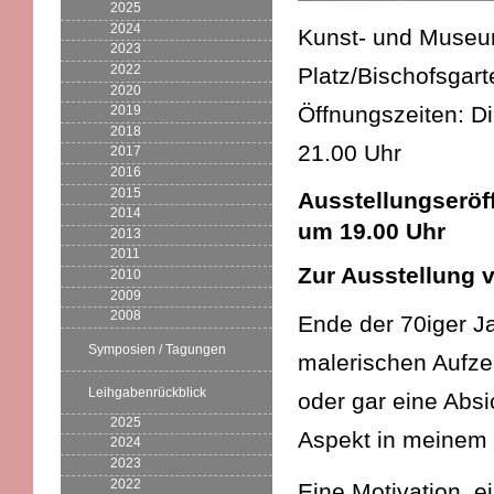
2025
2024
Kunst- und Museums
2023
2022
Platz/Bischofsgart
2020
Öffnungszeiten: D
2019
2018
21.00 Uhr
2017
2016
2015
Ausstellungseröff
2014
um 19.00 Uhr
2013
2011
Zur Ausstellung 
2010
2009
2008
Ende der 70iger Ja
Symposien / Tagungen
malerischen Aufze
Leihgabenrückblick
oder gar eine Absi
2025
Aspekt in meinem
2024
2023
2022
Eine Motivation, e