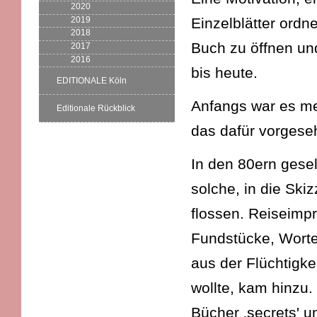
2020
2019
Einzelblätter ord
2018
Buch zu öffnen und
2017
2016
bis heute.
EDITIONALE Köln
Anfangs war es mei
Editionale Rückblick
das dafür vorgese
In den 80ern gese
solche, in die Sk
flossen. Reiseimp
Fundstücke, Worte
aus der Flüchtigke
wollte, kam hinzu
Bücher ‚secrets' u