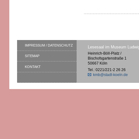
IMPRESSUM / DATENSCHUTZ
Lesesaal im Museum Ludwi
Heinrich-Böll-Platz /
SITEMAP
Bischofsgartenstraße 1
50667 Köln
KONTAKT
Tel.: 0221/221-2 26 26
kmb@stadt-koeln.de