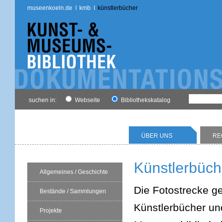
museenkoeln.de
kmb
künstlerbücher
suchen in:
Webseite
Bibliothekskatalog
ÜBER UNS
RE
Künstlerbüch
Allgemeines / Geschichte
Die Fotostrecke g
Bestände / Sammlungen
Künstlerbücher un
Projekte