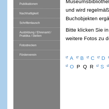
Museumsbibliothek
Publikationen
und wird regelmäßi
Nachhaltigkeit
Buchobjekten ergä
Schriftentausch
Bitte klicken Sie i
Ausbildung / Ehrenamt /
Praktika / Stellen
weitere Fotos zu 
Fotostrecken
Förderverein
A
B
C
D
O
P Q R
S