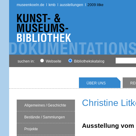
museenkoeln.de
kmb
ausstellungen
2009 litke
suchen in:
Webseite
Bibliothekskatalog
ÜBER UNS
RE
Christine Lit
Allgemeines / Geschichte
Bestände / Sammlungen
Ausstellung vom 
Projekte