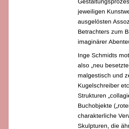
Gestaltungsprozes
jeweiligen Kunstwe
ausgelösten Assoz
Betrachters zum B
imaginärer Abente
Inge Schmidts moti
also „neu besetzt
malgestisch und ze
Kugelschreiber etc
Strukturen „collag
Buchobjekte („rote
charakterliche Ve
Skulpturen, die äh