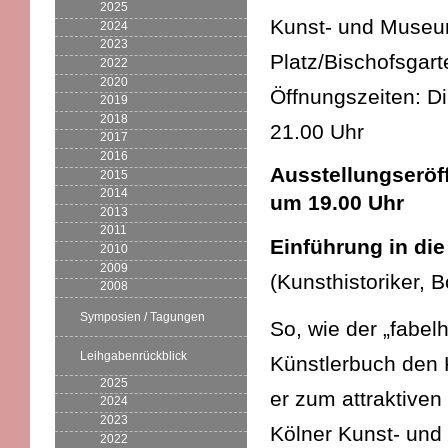
2025
Kunst- und Museums
2024
2023
Platz/Bischofsgart
2022
2020
Öffnungszeiten: D
2019
2018
21.00 Uhr
2017
2016
Ausstellungseröf
2015
2014
um 19.00 Uhr
2013
2011
Einführung in di
2010
2009
(Kunsthistoriker, 
2008
Symposien / Tagungen
So, wie der „fabel
Leihgabenrückblick
Künstlerbuch den 
2025
er zum attraktiven
2024
2023
Kölner Kunst- und 
2022