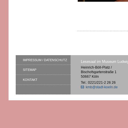
IMPRESSUM / DATENSCHUTZ
Lesesaal im Museum Ludwi
Heinrich-Böll-Platz /
SITEMAP
Bischofsgartenstraße 1
50667 Köln
KONTAKT
Tel.: 0221/221-2 26 26
kmb@stadt-koeln.de