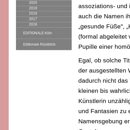
2020
assoziations- und 
2019
2018
auch die Namen ih
2017
2016
„gesunde Füße", „
EDITIONALE Köln
(formal abgeleitet
Editionale Rückblick
Pupille einer hom
Egal, ob solche T
der ausgestellten
dadurch nicht das
kleinen bis wahrli
Künstlerin unzähl
und Fantasien zu e
Namensgebung ers