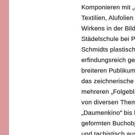
Komponieren mit „
Textilien, Alufoli
Wirkens in der Bild
Städelschule bei P
Schmidts plastisch
erfindungsreich g
breiteren Publikum 
das zeichnerische 
mehreren „Folgebl
von diversen Them
„Daumenkino" bis h
geformten Buchobje
und tachistisch a