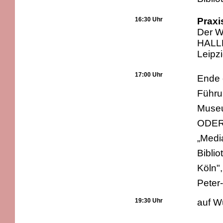
16:30 Uhr
Praxi
Der Wi
HALL
Leipz
17:00 Uhr
Ende 
Führun
Museu
ODE
„Medi
Bibli
Köln",
Peter
19:30 Uhr
auf 