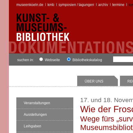
museenkoeln.de
kmb
symposien / tagungen
archiv
termine
sy
suchen in:
Webseite
Bibliothekskatalog
ÜBER UNS
RE
17. und 18. Nove
Veranstaltungen
Wie der Frosc
Ausstellungen
Wege fürs „surv
Museumsbiblio
Leihgaben