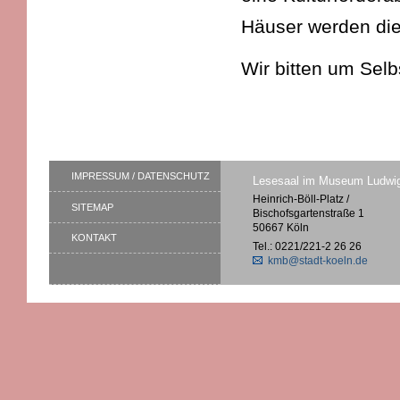
Häuser werden die
Wir bitten um Sel
IMPRESSUM / DATENSCHUTZ
Lesesaal im Museum Ludwi
Heinrich-Böll-Platz /
SITEMAP
Bischofsgartenstraße 1
50667 Köln
KONTAKT
Tel.: 0221/221-2 26 26
kmb@stadt-koeln.de