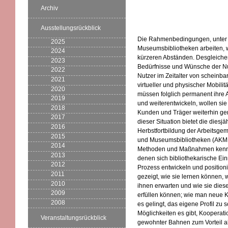
Archiv
Ausstellungsrückblick
Die Rahmenbedingungen, unter 
2025
Museumsbibliotheken arbeiten, 
2024
kürzeren Abständen. Desgleiche
2023
Bedürfnisse und Wünsche der N
2022
Nutzer im Zeitalter von scheinb
2021
virtueller und physischer Mobilit
2020
müssen folglich permanent ihre
2019
und weiterentwickeln, wollen si
2018
Kunden und Träger weiterhin ger
2017
dieser Situation bietet die diesjä
2016
Herbstfortbildung der Arbeitsgem
2015
und Museumsbibliotheken (AKMB
2014
Methoden und Maßnahmen kenne
2013
denen sich bibliothekarische Ei
2012
Prozess entwickeln und position
2011
gezeigt, wie sie lernen können,
2010
ihnen erwarten und wie sie die
2009
erfüllen können; wie man neue 
2008
es gelingt, das eigene Profil zu 
Möglichkeiten es gibt, Kooperati
Veranstaltungsrückblick
gewohnter Bahnen zum Vorteil all