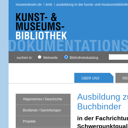
museenkoeln.de
kmb
ausbildung in der kunst- und museumsbibliot
suchen in:
Webseite
Bibliothekskatalog
ÜBER UNS
RE
Ausbildung zu
Allgemeines / Geschichte
Buchbinder
Bestände / Sammlungen
in der Fachrichtu
Projekte
Schwerpunktquali