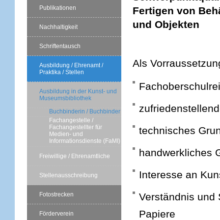
Publikationen
Fertigen von Beh
und Objekten
Nachhaltigkeit
Schriftentausch
Als Vorraussetzu
Ausbildung / Ehrenamt /
Praktika / Stellen
Fachoberschulrei
Ausbildung in der Kunst- und
Museumsbibliothek
zufriedenstellen
Buchbinderin / Buchbinder
Fachangestelle /
Fachangestellter für
technisches Gru
Medien- und
Informationsdienste (FaMI)
handwerkliches 
Freiwillige / Ehrenamtliche
Interesse an Kun
Stellenausschreibung
Verständnis und S
Fotostrecken
Pa
Förderverein