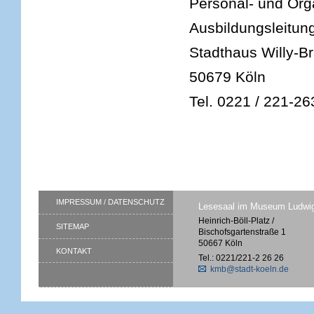
Personal- und Org
Ausbildungsleitung
Stadthaus Willy-Br
50679 Köln
Tel. 0221 / 221-2
IMPRESSUM / DATENSCHUTZ
Lesesaal im Museum Ludwi
Heinrich-Böll-Platz /
SITEMAP
Bischofsgartenstraße 1
50667 Köln
KONTAKT
Tel.: 0221/221-2 26 26
kmb@stadt-koeln.de