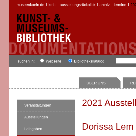
museenkoeln.de
kmb
ausstellungsrückblick
archiv
termine
20
suchen in:
Webseite
Bibliothekskatalog
ÜBER UNS
RE
2021 Ausstel
Veranstaltungen
Ausstellungen
Dorissa Lem
Leihgaben