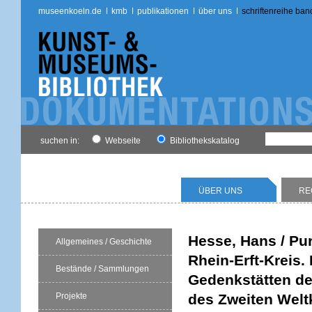
museenkoeln.de
kmb
publikationen
über uns
schriftenreihe ban
suchen in:
Webseite
Bibliothekskatalog
ÜBER UNS
RE
Hesse, Hans / Pu
Allgemeines / Geschichte
Rhein-Erft-Kreis
Bestände / Sammlungen
Gedenkstätten de
Projekte
des Zweiten Weltk