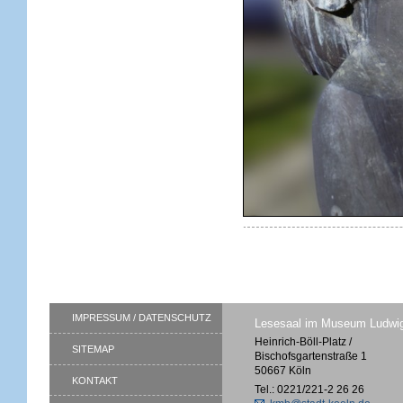
IMPRESSUM / DATENSCHUTZ
Lesesaal im Museum Ludwi
Heinrich-Böll-Platz /
SITEMAP
Bischofsgartenstraße 1
50667 Köln
KONTAKT
Tel.: 0221/221-2 26 26