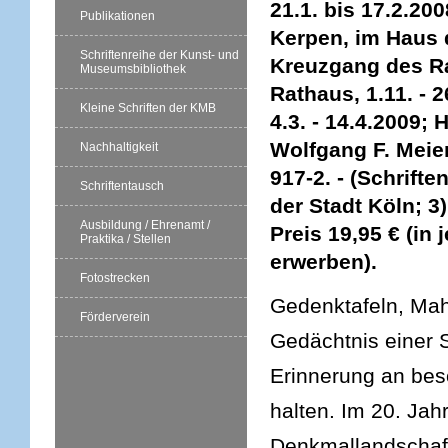
21.1. bis 17.2.200
Publikationen
Kerpen, im Haus d
Schriftenreihe der Kunst- und
Kreuzgang des Ra
Museumsbibliothek
Rathaus, 1.11. - 
Kleine Schriften der KMB
4.3. - 14.4.2009;
Wolfgang F. Meier
Nachhaltigkeit
917-2. - (Schrift
Schriftentausch
der Stadt Köln; 3)
Ausbildung / Ehrenamt /
Preis 19,95 € (in
Praktika / Stellen
erwerben).
Fotostrecken
Gedenktafeln, Ma
Förderverein
Gedächtnis einer S
Erinnerung an bes
halten. Im 20. Jah
Denkmallandschaft