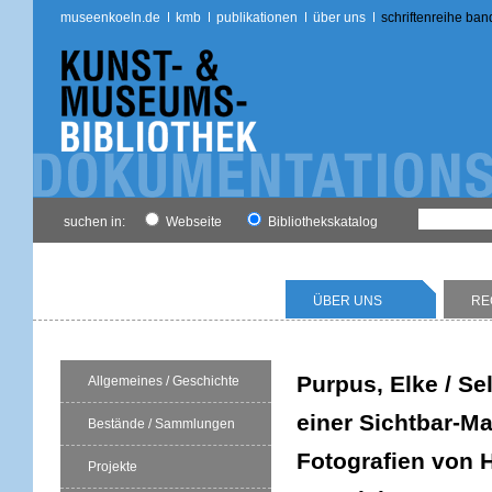
museenkoeln.de
kmb
publikationen
über uns
schriftenreihe ban
suchen in:
Webseite
Bibliothekskatalog
ÜBER UNS
RE
Purpus, Elke / Se
Allgemeines / Geschichte
einer Sichtbar-Ma
Bestände / Sammlungen
Fotografien von 
Projekte