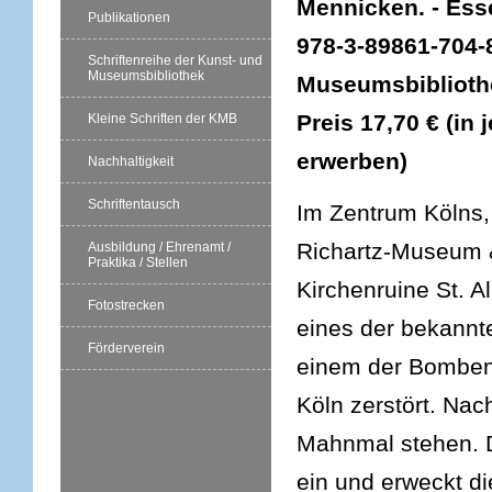
Mennicken. - Esse
Publikationen
978-3-89861-704-8
Schriftenreihe der Kunst- und
Museumsbibliothek
Museumsbibliothe
Preis 17,70 € (in
Kleine Schriften der KMB
erwerben)
Nachhaltigkeit
Schriftentausch
Im Zentrum Kölns,
Richartz-Museum &
Ausbildung / Ehrenamt /
Praktika / Stellen
Kirchenruine St. A
Fotostrecken
eines der bekannt
Förderverein
einem der Bombena
Köln zerstört. Nac
Mahnmal stehen. D
ein und erweckt di