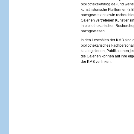
bibliothekskatalog.de) und weit
kunsthistorische Plattformen (z.B
nachgewiesen sowie recherchier
Galerien vertretenen Künstler si
in bibliothekarischen Recherche
nachgewiesen.
In den Lesesälen der KMB sind d
bibliothekarisches Fachpersonal 
katalogisierten, Publikationen j
die Galerien können auf ihre eig
der KMB verlinken.