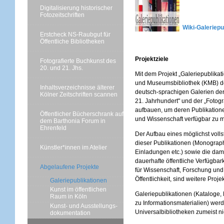
Digitalisierung historischer
Fotozeitschriften
Wiki-Galeriepu
Erstcheck NS-Raubgut für
Öffentliche Bibliotheken
Projektziele
Fotografierte Buchkunst des
20. und 21. Jhs.
Mit dem Projekt „Galeriepublikati
und Museumsbibliothek (KMB) d
Inhaltsverzeichnisse älterer
deutsch-sprachigen Galerien der
Kölner Zeitschriften scannen
21. Jahrhundert" und der „Fotogr
aufbauen, um deren Publikatione
Öffentlicher Bücherschrank auf
und Wissenschaft verfügbar zu 
dem Barthonia Forum in
Ehrenfeld
Der Aufbau eines möglichst voll
dieser Publikationen (Monograph
Künstler*innen im Atelier
Einladungen etc.) sowie die da
dauerhafte öffentliche Verfügbar
Abgelaufene Projekte
für Wissenschaft, Forschung und 
Öffentlichkeit, sind weitere Projek
Galeriepublikationen
Kunst im öffentlichen
Galeriepublikationen (Kataloge,
Raum in Köln
zu Informationsmaterialien) wer
Kunst- und Ausstellungs-
Universalbibliotheken zumeist n
dokumentation