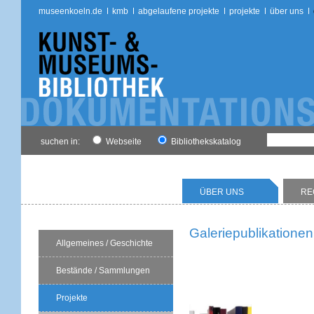
museenkoeln.de
kmb
abgelaufene projekte
projekte
über uns
suchen in:
Webseite
Bibliothekskatalog
ÜBER UNS
RE
Galeriepublikationen
Allgemeines / Geschichte
Bestände / Sammlungen
Projekte