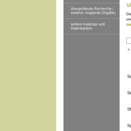
V
übergreifende Recherche /
elektron. Angebote (DigiBib)
Da
un
weitere Kataloge und
zu
Datenbanken
S
S
Sf
S