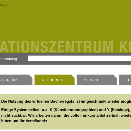
rregal
hekskatalog
ÜBER UNS
RECHERCHE
SERVICE
TE
Die Nutzung des virtuellen Bücherregals ist eingeschränkt wieder mögl
Einige Systemstellen, u.a. K (Künstlermonographien) und Y (Kataloge),
nicht suchbar. Wir arbeiten daran, die volle Funktionalität zeitnah wied
bitten um Ihr Verständnis.