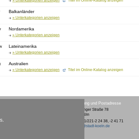
» Unterkategorien anzeigen
Titel im Online-Katalog anzeigen
r
Balkanländer
» Unterkategorien anzeigen
v
Nordamerika
» Unterkategorien anzeigen
w
Lateinamerika
» Unterkategorien anzeigen
x
Australien
» Unterkategorien anzeigen
Titel im Online-Katalog anzeigen
Lesesaal im Museum Ludwig
Verwaltung und Postadresse
Heinrich-Böll-Platz /
Vogelsanger Straße 78
Bischofsgartenstraße 1
50823 Köln
50667 Köln
s.
Tel.: 0221/221-2 24 38, -2 41 71
Tel.: 0221/221-2 26 26
kmb@stadt-koeln.de
kmb@stadt-koeln.de