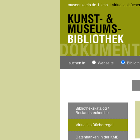
museenkoeln.de
kmb
virtuelles büche
suchen in:
Webseite
Bibliot
Bibliothekskatalog /
Bestandsrecherche
Virtuelles Bücherregal
Datenbanken in der KMB