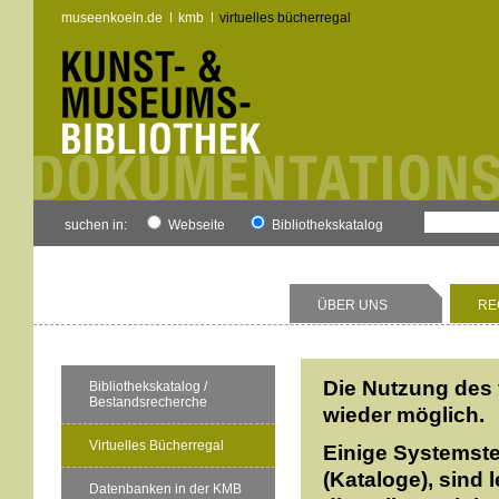
museenkoeln.de
kmb
virtuelles bücherregal
suchen in:
Webseite
Bibliothekskatalog
ÜBER UNS
RE
Die Nutzung des 
Bibliothekskatalog /
Bestandsrecherche
wieder möglich.
Virtuelles Bücherregal
Einige Systemste
(Kataloge), sind 
Datenbanken in der KMB