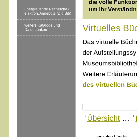
die volle Funktio
um Ihr Verständn
übergreifende Recherche /
elektron. Angebote (DigiBib)
Virtuelles Bü
weitere Kataloge und
Datenbanken
Das virtuelle Büche
der Aufstellungss
Museumsbibliothek
Weitere Erläuterun
des virtuellen Bü
Übersicht
…
Einzelne Länder