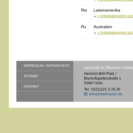
Rw
Lateinamerika
» Unterkategorien an
Rx
Australien
» Unterkategorien an
IMPRESSUM / DATENSCHUTZ
Lesesaal im Museum Ludwi
Heinrich-Böll-Platz /
SITEMAP
Bischofsgartenstraße 1
50667 Köln
KONTAKT
Tel.: 0221/221-2 26 26
kmb@stadt-koeln.de