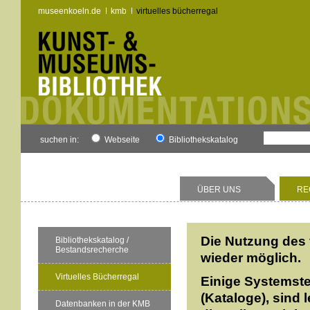
museenkoeln.de
kmb
virtuelles bücherregal
suchen in:
Webseite
Bibliothekskatalog
ÜBER UNS
RE
Die Nutzung des 
Bibliothekskatalog /
Bestandsrecherche
wieder möglich.
Virtuelles Bücherregal
Einige Systemste
(Kataloge), sind 
Datenbanken in der KMB