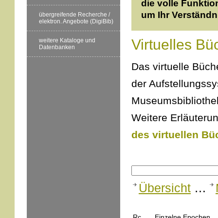
die volle Funktio
um Ihr Verständn
übergreifende Recherche /
elektron. Angebote (DigiBib)
Virtuelles Bü
weitere Kataloge und
Datenbanken
Das virtuelle Büche
der Aufstellungss
Museumsbibliothek
Weitere Erläuterun
des virtuellen Bü
Übersicht
…
Rc
Einzelne Epochen