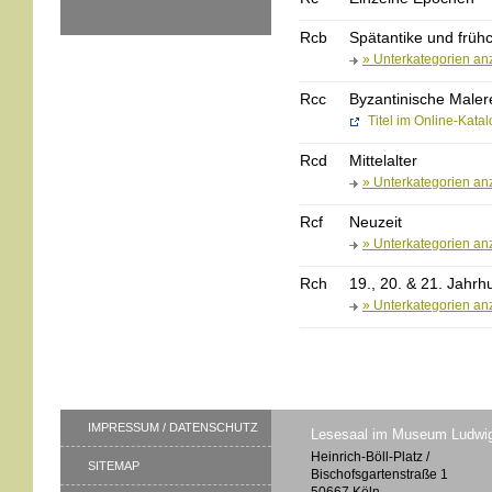
Rcb
Spätantike und frühc
» Unterkategorien an
Rcc
Byzantinische Maler
Titel im Online-Kata
Rcd
Mittelalter
» Unterkategorien an
Rcf
Neuzeit
» Unterkategorien an
Rch
19., 20. & 21. Jahrh
» Unterkategorien an
IMPRESSUM / DATENSCHUTZ
Lesesaal im Museum Ludwi
Heinrich-Böll-Platz /
SITEMAP
Bischofsgartenstraße 1
50667 Köln