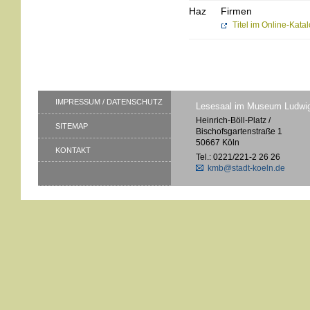
Haz
Firmen
Titel im Online-Kata
IMPRESSUM / DATENSCHUTZ
Lesesaal im Museum Ludwi
Heinrich-Böll-Platz /
SITEMAP
Bischofsgartenstraße 1
50667 Köln
KONTAKT
Tel.: 0221/221-2 26 26
kmb@stadt-koeln.de