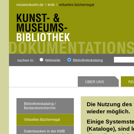
museenkoeln.de
kmb
virtuelles bücherregal
suchen in:
Webseite
Bibliothekskatalog
ÜBER UNS
RE
Die Nutzung des 
Bibliothekskatalog /
Bestandsrecherche
wieder möglich.
Virtuelles Bücherregal
Einige Systemste
(Kataloge), sind 
Datenbanken in der KMB