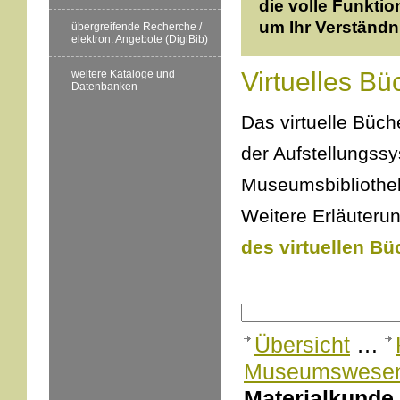
die volle Funktio
um Ihr Verständn
übergreifende Recherche /
elektron. Angebote (DigiBib)
Virtuelles Bü
weitere Kataloge und
Datenbanken
Das virtuelle Büche
der Aufstellungss
Museumsbibliothek
Weitere Erläuterun
des virtuellen Bü
Übersicht
…
Museumswesen
Materialkunde