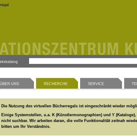
rregal
hekskatalog
ÜBER UNS
RECHERCHE
SERVICE
TE
Die Nutzung des virtuellen Bücherregals ist eingeschränkt wieder mögl
Einige Systemstellen, u.a. K (Künstlermonographien) und Y (Kataloge),
nicht suchbar. Wir arbeiten daran, die volle Funktionalität zeitnah wied
bitten um Ihr Verständnis.