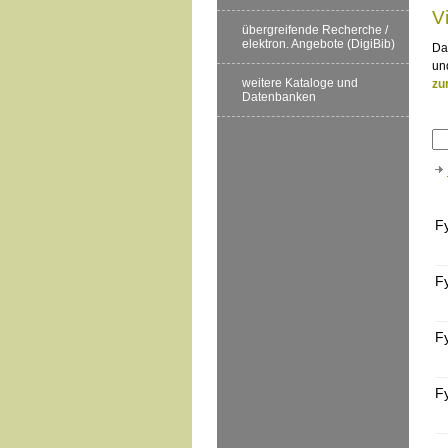
V
übergreifende Recherche /
elektron. Angebote (DigiBib)
Da
un
weitere Kataloge und
zu
Datenbanken
F
F
F
F