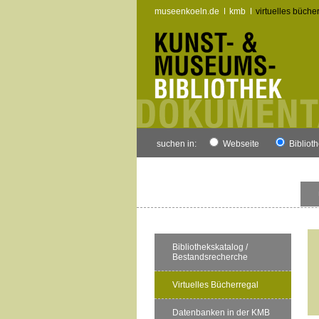
museenkoeln.de
kmb
virtuelles büche
suchen in:
Webseite
Bibliot
Bibliothekskatalog /
Bestandsrecherche
Virtuelles Bücherregal
Datenbanken in der KMB