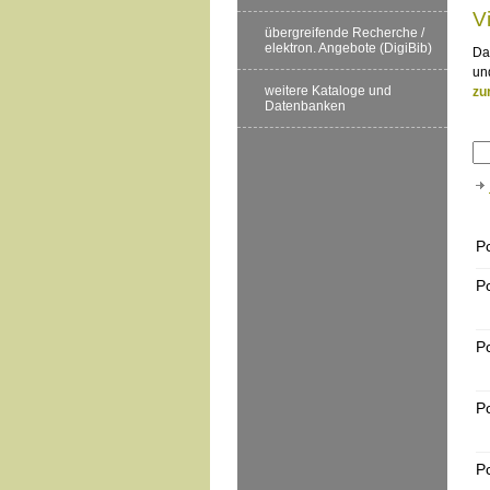
V
übergreifende Recherche /
elektron. Angebote (DigiBib)
Da
un
weitere Kataloge und
zu
Datenbanken
P
P
P
P
P