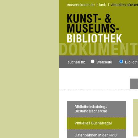
museenkoeln.de
kmb
virtuelles büche
suchen in:
Webseite
Bibliot
Bibliothekskatalog /
Bestandsrecherche
Virtuelles Bücherregal
Datenbanken in der KMB