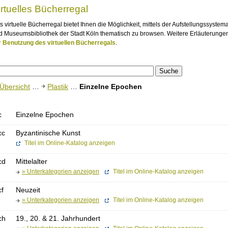
irtuelles Bücherregal
s virtuelle Bücherregal bietet Ihnen die Möglichkeit, mittels der Aufstellungssystem
d Museumsbibliothek der Stadt Köln thematisch zu browsen. Weitere Erläuterungen
r Benutzung des virtuellen Bücherregals
.
Übersicht
…
Plastik
…
Einzelne Epochen
c
Einzelne Epochen
cc
Byzantinische Kunst
Titel im Online-Katalog anzeigen
cd
Mittelalter
» Unterkategorien anzeigen
Titel im Online-Katalog anzeigen
cf
Neuzeit
» Unterkategorien anzeigen
Titel im Online-Katalog anzeigen
ch
19., 20. & 21. Jahrhundert