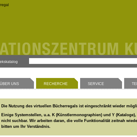
rregal
hekskatalog
ÜBER UNS
RECHERCHE
SERVICE
TE
Die Nutzung des virtuellen Bücherregals ist eingeschränkt wieder mögl
Einige Systemstellen, u.a. K (Künstlermonographien) und Y (Kataloge),
nicht suchbar. Wir arbeiten daran, die volle Funktionalität zeitnah wied
bitten um Ihr Verständnis.