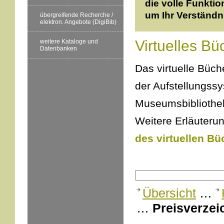
die volle Funktio
um Ihr Verständn
übergreifende Recherche /
elektron. Angebote (DigiBib)
Virtuelles Bü
weitere Kataloge und
Datenbanken
Das virtuelle Büche
der Aufstellungss
Museumsbibliothek
Weitere Erläuterun
des virtuellen Bü
Übersicht
…
…
Preisverzei