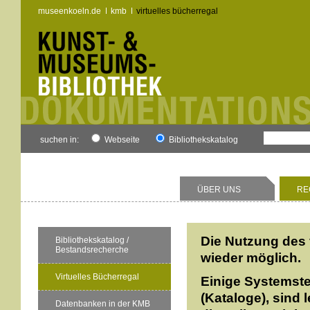
museenkoeln.de
kmb
virtuelles bücherregal
suchen in:
Webseite
Bibliothekskatalog
ÜBER UNS
RE
Die Nutzung des 
Bibliothekskatalog /
Bestandsrecherche
wieder möglich.
Virtuelles Bücherregal
Einige Systemste
(Kataloge), sind 
Datenbanken in der KMB