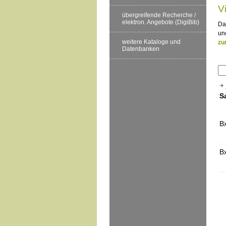
V
übergreifende Recherche /
elektron. Angebote (DigiBib)
Da
un
weitere Kataloge und
zu
Datenbanken
S
B
B