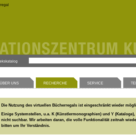
rregal
hekskatalog
ÜBER UNS
RECHERCHE
SERVICE
TE
Die Nutzung des virtuellen Bücherregals ist eingeschränkt wieder mögl
Einige Systemstellen, u.a. K (Künstlermonographien) und Y (Kataloge),
nicht suchbar. Wir arbeiten daran, die volle Funktionalität zeitnah wied
bitten um Ihr Verständnis.