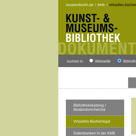
museenkoeln.de
kmb
virtuelles büche
suchen in:
Webseite
Bibliot
Bibliothekskatalog /
Bestandsrecherche
Virtuelles Bücherregal
Datenbanken in der KMB