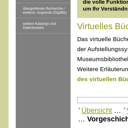
die volle Funktio
um Ihr Verständn
übergreifende Recherche /
elektron. Angebote (DigiBib)
Virtuelles Bü
weitere Kataloge und
Datenbanken
Das virtuelle Büche
der Aufstellungss
Museumsbibliothek
Weitere Erläuterun
des virtuellen Bü
Übersicht
…
…
Vorgeschich