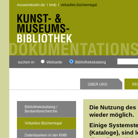
museenkoeln.de
kmb
virtuelles bücherregal
suchen in:
Webseite
Bibliothekskatalog
ÜBER UNS
RE
Die Nutzung des 
Bibliothekskatalog /
Bestandsrecherche
wieder möglich.
Virtuelles Bücherregal
Einige Systemste
(Kataloge), sind 
Datenbanken in der KMB