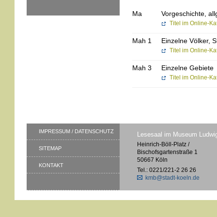
Ma
Vorgeschichte, all
Titel im Online-K
Mah 1
Einzelne Völker,
Titel im Online-K
Mah 3
Einzelne Gebiete
Titel im Online-K
IMPRESSUM / DATENSCHUTZ
Lesesaal im Museum Ludwi
Heinrich-Böll-Platz /
SITEMAP
Bischofsgartenstraße 1
50667 Köln
KONTAKT
Tel.: 0221/221-2 26 26
kmb@stadt-koeln.de