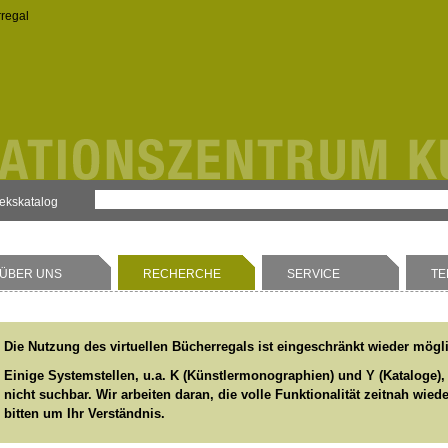
rregal
hekskatalog
ÜBER UNS
RECHERCHE
SERVICE
TE
Die Nutzung des virtuellen Bücherregals ist eingeschränkt wieder mögl
Einige Systemstellen, u.a. K (Künstlermonographien) und Y (Kataloge),
nicht suchbar. Wir arbeiten daran, die volle Funktionalität zeitnah wied
bitten um Ihr Verständnis.