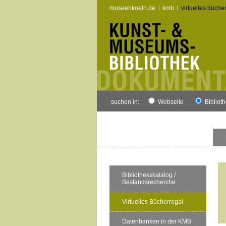
museenkoeln.de
kmb
virtuelles büche
suchen in:
Webseite
Bibliot
Bibliothekskatalog /
Bestandsrecherche
Virtuelles Bücherregal
Datenbanken in der KMB