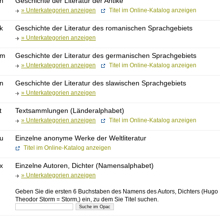
jh
Geschichte der Literatur der Antike
» Unterkategorien anzeigen
Titel im Online-Katalog anzeigen
k
Geschichte der Literatur des romanischen Sprachgebiets
» Unterkategorien anzeigen
jm
Geschichte der Literatur des germanischen Sprachgebiets
» Unterkategorien anzeigen
Titel im Online-Katalog anzeigen
jn
Geschichte der Literatur des slawischen Sprachgebiets
» Unterkategorien anzeigen
t
Textsammlungen (Länderalphabet)
» Unterkategorien anzeigen
Titel im Online-Katalog anzeigen
ju
Einzelne anonyme Werke der Weltliteratur
Titel im Online-Katalog anzeigen
x
Einzelne Autoren, Dichter (Namensalphabet)
» Unterkategorien anzeigen
Geben Sie die ersten 6 Buchstaben des Namens des Autors, Dichters (Hugo B
Theodor Storm = Storm,) ein, zu dem Sie Titel suchen.