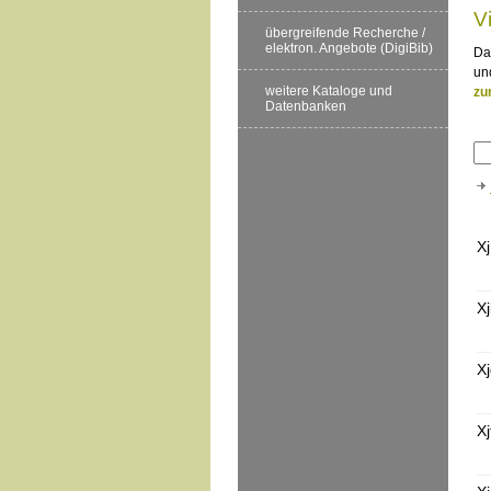
V
übergreifende Recherche /
elektron. Angebote (DigiBib)
Da
un
weitere Kataloge und
zu
Datenbanken
Xj
X
X
Xj