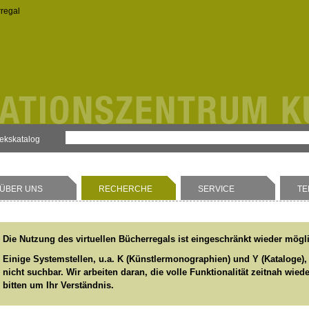
rregal
hekskatalog
ÜBER UNS
RECHERCHE
SERVICE
TE
Die Nutzung des virtuellen Bücherregals ist eingeschränkt wieder mögl
Einige Systemstellen, u.a. K (Künstlermonographien) und Y (Kataloge),
nicht suchbar. Wir arbeiten daran, die volle Funktionalität zeitnah wied
bitten um Ihr Verständnis.