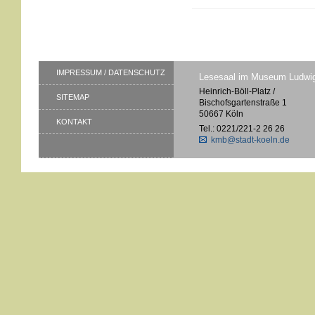
IMPRESSUM / DATENSCHUTZ
Lesesaal im Museum Ludwi
Heinrich-Böll-Platz /
SITEMAP
Bischofsgartenstraße 1
50667 Köln
KONTAKT
Tel.: 0221/221-2 26 26
kmb@stadt-koeln.de