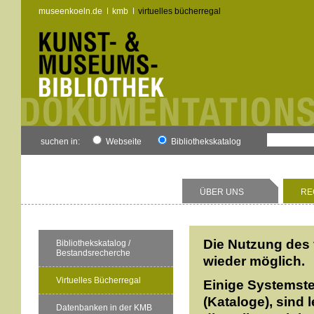
museenkoeln.de
kmb
virtuelles bücherregal
suchen in:
Webseite
Bibliothekskatalog
ÜBER UNS
RE
Die Nutzung des 
Bibliothekskatalog /
Bestandsrecherche
wieder möglich.
Virtuelles Bücherregal
Einige Systemste
(Kataloge), sind 
Datenbanken in der KMB