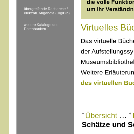
die volle Funktio
um Ihr Verständn
übergreifende Recherche /
elektron. Angebote (DigiBib)
Virtuelles Bü
weitere Kataloge und
Datenbanken
Das virtuelle Büche
der Aufstellungss
Museumsbibliothek
Weitere Erläuterun
des virtuellen Bü
Übersicht
…
Schätze und Sc