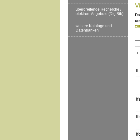
V
übergreifende Recherche /
elektron. Angebote (DigiBib)
Da
un
weitere Kataloge und
zu
Datenbanken
If
If
If
If