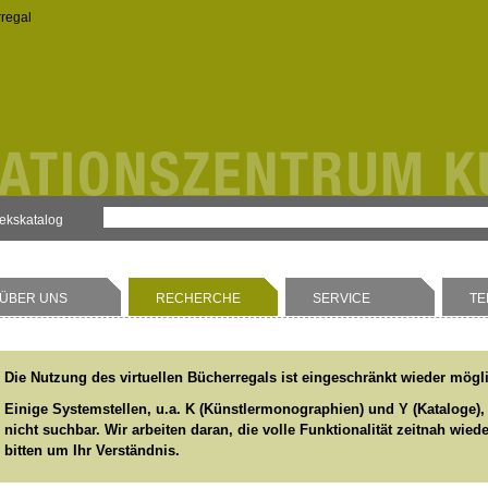
rregal
hekskatalog
ÜBER UNS
RECHERCHE
SERVICE
TE
Die Nutzung des virtuellen Bücherregals ist eingeschränkt wieder mögl
Einige Systemstellen, u.a. K (Künstlermonographien) und Y (Kataloge),
nicht suchbar. Wir arbeiten daran, die volle Funktionalität zeitnah wied
bitten um Ihr Verständnis.