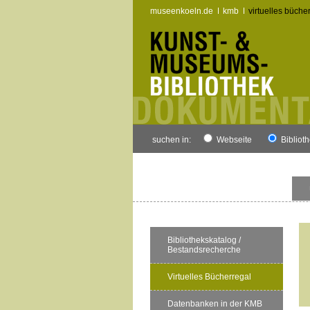
museenkoeln.de
kmb
virtuelles büche
suchen in:
Webseite
Bibliot
Bibliothekskatalog /
Bestandsrecherche
Virtuelles Bücherregal
Datenbanken in der KMB