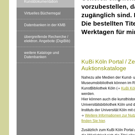
Kunstdokumentation
vorzubestellen, d
Virtuelles Bücherregal
zugänglich sind. 
Die bestellten Tit
Datenbanken in der KMB
Werktagen für mi
übergreifende Recherche /
elektron. Angebote (DigiBib)
weitere Kataloge und
Datenbanken
KuBi Köln Portal / Zei
Auktionskataloge
Nahezu alle Medien der Kunst- 
Museumsbibliothek können im R
KunstBibliothek Köln (
KuBi Köl
werden.
Hier können auch die kunsthisto
Universitätsbibliothek Köln und 
Instituts der Universität Köln mi
Weitere Informationen zur Nut
finden Sie hier
.
Zusätzlich zum KuBi Köln Portal 