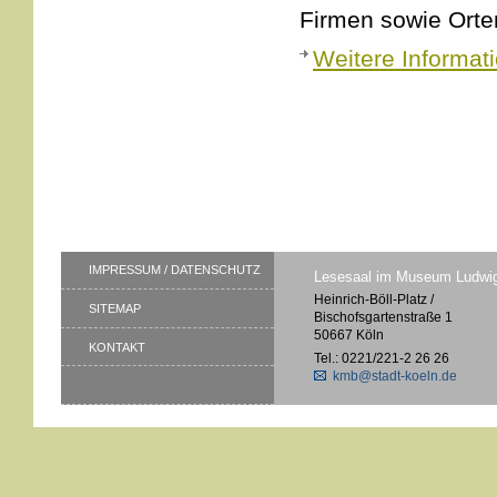
Firmen sowie Ort
Weitere Informat
IMPRESSUM / DATENSCHUTZ
Lesesaal im Museum Ludwi
Heinrich-Böll-Platz /
SITEMAP
Bischofsgartenstraße 1
50667 Köln
KONTAKT
Tel.: 0221/221-2 26 26
kmb@stadt-koeln.de