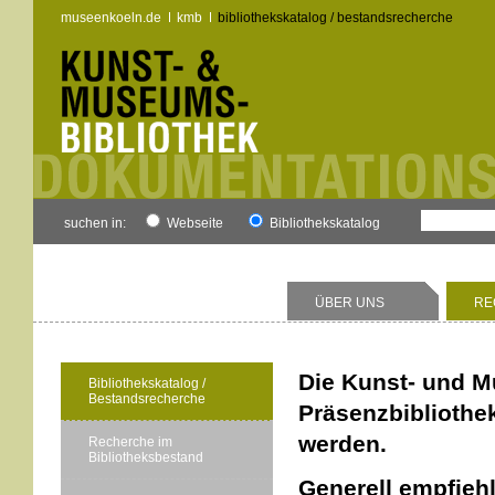
museenkoeln.de
kmb
bibliothekskatalog / bestandsrecherche
suchen in:
Webseite
Bibliothekskatalog
ÜBER UNS
RE
Die Kunst- und M
Bibliothekskatalog /
Bestandsrecherche
Präsenzbibliothe
werden.
Recherche im
Bibliotheksbestand
Generell empfiehl